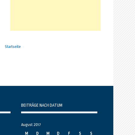
Startseite
BEITRÄGE NACH DATUM
August 2017
M
D
M
D
F
S
S