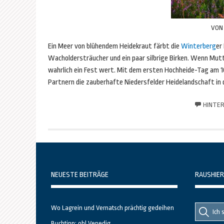
VO
Ein Meer von blühendem Heidekraut färbt die
Winterberg
er
Wacholdersträucher und ein paar silbrige Birken. Wenn Mut
wahrlich ein Fest wert. Mit dem ersten Hochheide-Tag am 
Partnern die zauberhafte Niedersfelder Heidelandschaft in 
HINTER
NEUESTE BEITRÄGE
RAUSHIER
Suche
Suche
Wo Lagrein und Vernatsch prächtig gedeihen
nach::
nach:
Buchtipp: oh! Venedig