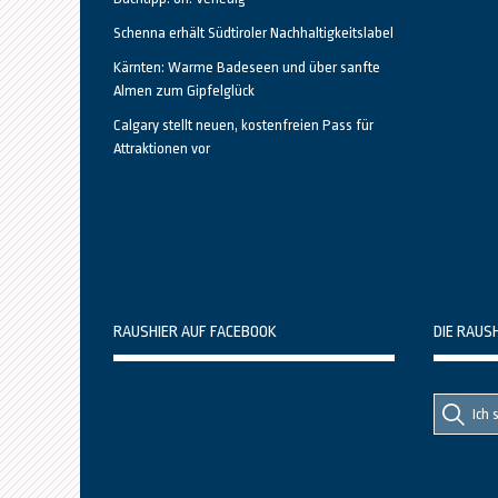
Schenna erhält Südtiroler Nachhaltigkeitslabel
Kärnten: Warme Badeseen und über sanfte
Almen zum Gipfelglück
Calgary stellt neuen, kostenfreien Pass für
Attraktionen vor
RAUSHIER AUF FACEBOOK
DIE RAUS
Suche
Suche
nach::
nach: