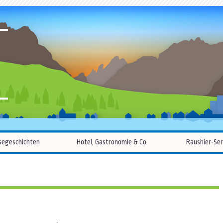
R
Zum
segeschichten
Hotel, Gastronomie & Co
Raushier-Ser
Inhalt
springen