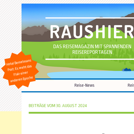
RAUSHIE
DAS REISEMAGAZIN MIT SPANNENDEN
REISEREPORTAGEN
Hotel Bemelmans
Post: Es weht das
Flair einer
anderen Epoche
Reise-News
Rei
BEITRÄGE VOM 30. AUGUST 2024