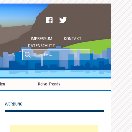
facebook
twitter
IMPRESSUM
KONTAKT
DATENSCHUTZ
Suche
Suche
nach::
nach:
ien
Reise-Trends
WERBUNG