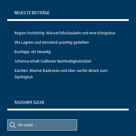
NEUESTE BEITRÄGE
Region Hochkönig: Wasserfallschaukeln und eine Königstour
Wo Lagrein und Vernatsch prächtig gedeihen
Buchtipp: oh! Venedig
Schenna erhält Südtiroler Nachhaltigkeitslabel
Kärnten: Warme Badeseen und über sanfte Almen zum
Gipfelglück
RAUSHIER SUCHE
Suche
Suche
nach::
nach: