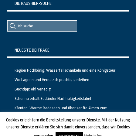
DIE RAUSHIER-SUCHE:
Suche
Suche
nach::
nach:
NEUESTE BEITRÄGE
Region Hochkönig: Wasserfallschaukeln und eine Königstour
Wo Lagrein und Vernatsch prächtig gedeihen
Buchtipp: oh! Venedig
Schenna erhält Südtiroler Nachhaltigkeitslabel
Kärnten: Warme Badeseen und über sanfte Almen zum
Gipfelglück
Cookies erleichtern die Bereitstellung unserer Dienste. Mit der Nutzung
unserer Dienste erklären Sie sich damit einverstanden, dass wir Cookies
GESTALTET UND PROGRAMMIERT VON ALBERTO & FRANZ BEI
LUCID.BERLIN