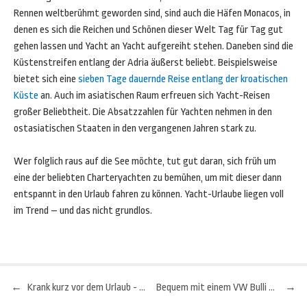
Rennen weltberühmt geworden sind, sind auch die Häfen Monacos, in
denen es sich die Reichen und Schönen dieser Welt Tag für Tag gut
gehen lassen und Yacht an Yacht aufgereiht stehen. Daneben sind die
Küstenstreifen entlang der Adria äußerst beliebt. Beispielsweise
bietet sich eine
sieben Tage dauernde Reise entlang der kroatischen
Küste
an. Auch im asiatischen Raum erfreuen sich Yacht-Reisen
großer Beliebtheit. Die Absatzzahlen für Yachten nehmen in den
ostasiatischen Staaten in den vergangenen Jahren stark zu.
Wer folglich raus auf die See möchte, tut gut daran, sich früh um
eine der beliebten Charteryachten zu bemühen, um mit dieser dann
entspannt in den Urlaub fahren zu können. Yacht-Urlaube liegen voll
im Trend – und das nicht grundlos.
←
Krank kurz vor dem Urlaub - Was ist zu tun?
Bequem mit einem VW Bulli reisen
→
Beitragsnavigation