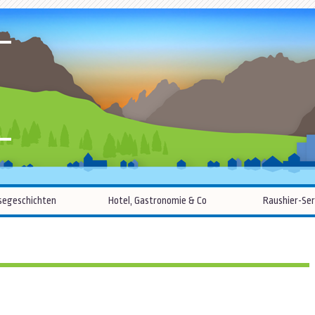
R
Zum
segeschichten
Hotel, Gastronomie & Co
Raushier-Ser
Inhalt
springen