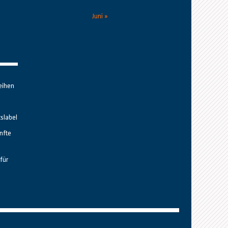
Juni »
eihen
tslabel
nfte
für