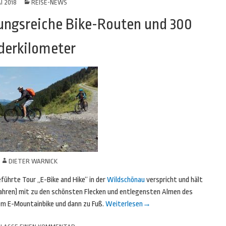
I 2018
REISE-NEWS
ngsreiche Bike-Routen und 300
erkilometer
N
DIETER WARNICK
ührte Tour „E-Bike and Hike“ in der
Wildschönau
verspricht und hält
 Jahren) mit zu den schönsten Flecken und entlegensten Almen des
em E-Mountainbike und dann zu Fuß.
Weiterlesen
→