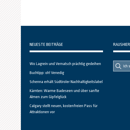
NEUESTE BEITRÄGE
RAUSHIER
Suche
Suche
Wo Lagrein und Vernatsch prächtig gedeihen
nach::
nach:
Buchtipp: oh! Venedig
Schenna erhält Südtiroler Nachhaltigkeitslabel
Kärnten: Warme Badeseen und über sanfte
Almen zum Gipfelglück
Calgary stellt neuen, kostenfreien Pass für
Attraktionen vor