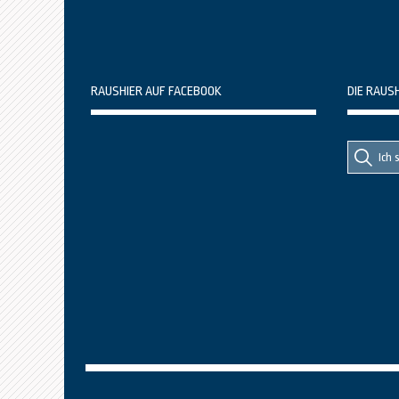
RAUSHIER AUF FACEBOOK
DIE RAUS
Suche
Suche
nach::
nach: