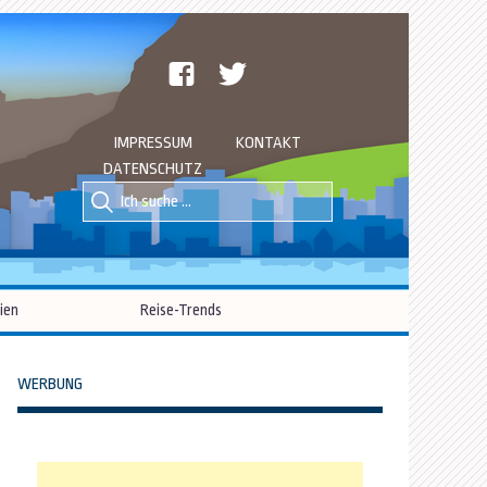
facebook
twitter
IMPRESSUM
KONTAKT
DATENSCHUTZ
Suche
Suche
nach::
nach:
ien
Reise-Trends
WERBUNG