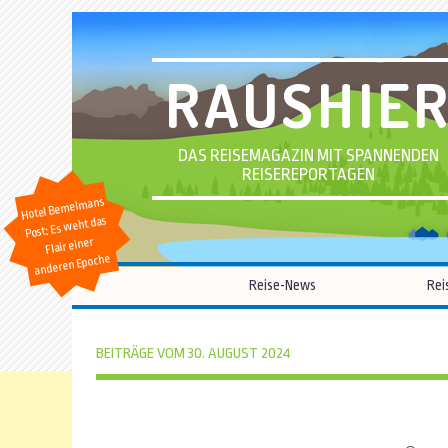
RAUSHIE
DAS REISEMAGAZIN MIT SPANNENDEN
REISEREPORTAGEN
Hotel Bemelmans
Post: Es weht das
Flair einer
anderen Epoche
Reise-News
Rei
BEITRÄGE VOM 30. AUGUST 2024