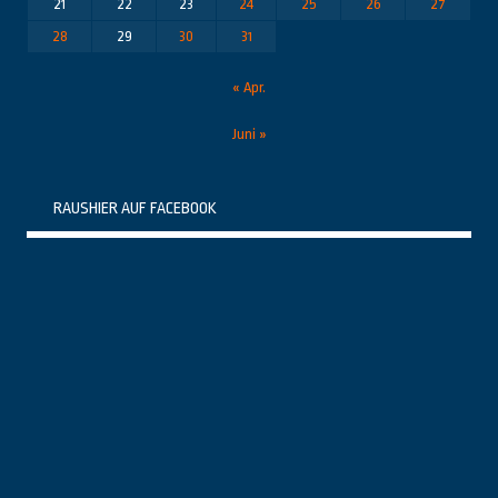
21
22
23
24
25
26
27
28
29
30
31
« Apr.
Juni »
RAUSHIER AUF FACEBOOK