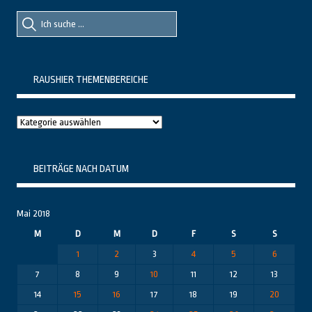
Suche
Suche
nach::
nach:
RAUSHIER THEMENBEREICHE
Raushier
Themenbereiche
BEITRÄGE NACH DATUM
Mai 2018
M
D
M
D
F
S
S
1
2
3
4
5
6
7
8
9
10
11
12
13
14
15
16
17
18
19
20