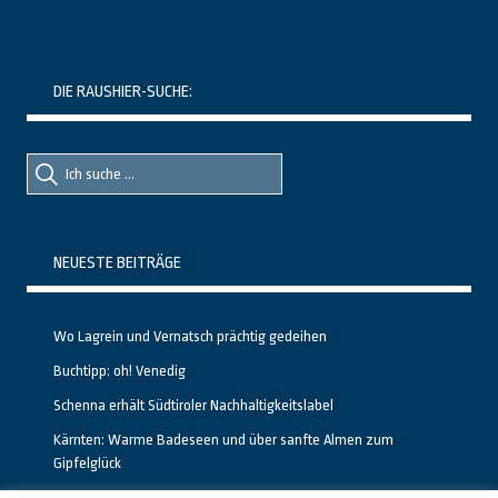
DIE RAUSHIER-SUCHE:
Suche
Suche
nach::
nach:
NEUESTE BEITRÄGE
Wo Lagrein und Vernatsch prächtig gedeihen
Buchtipp: oh! Venedig
Schenna erhält Südtiroler Nachhaltigkeitslabel
Kärnten: Warme Badeseen und über sanfte Almen zum
Gipfelglück
Calgary stellt neuen, kostenfreien Pass für Attraktionen vor