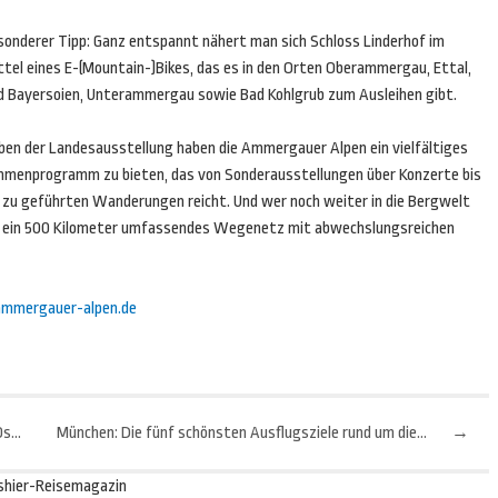
sonderer Tipp: Ganz entspannt nähert man sich Schloss Linderhof im
ttel eines E-(Mountain-)Bikes, das es in den Orten Oberammergau, Ettal,
d Bayersoien, Unterammergau sowie Bad Kohlgrub zum Ausleihen gibt.
ben der Landesausstellung haben die Ammergauer Alpen ein vielfältiges
hmenprogramm zu bieten, das von Sonderausstellungen über Konzerte bis
n zu geführten Wanderungen reicht. Und wer noch weiter in die Bergwelt
n ein 500 Kilometer umfassendes Wegenetz mit abwechslungsreichen
mmergauer-alpen.de
Dänemark: 820 Kilometer Erlebnisse auf dem neuen Ostseeradweg
München: Die fünf schönsten Ausflugsziele rund um die bayerische Landeshauptstadt
→
shier-Reisemagazin