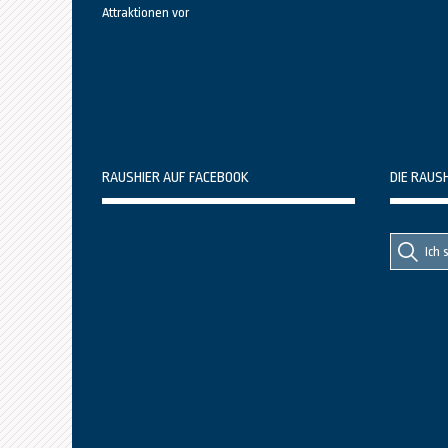
Attraktionen vor
RAUSHIER AUF FACEBOOK
DIE RAUS
Suche
Suche
nach::
nach: