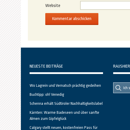
Website
NEUESTE BEITRÄGE
RAUSHIER
Suche
Suche
Wo Lagrein und Vernatsch prächtig gedeihen
nach::
nach:
Buchtipp: oh! Venedig
Schenna erhält Südtiroler Nachhaltigkeitslabel
Kärnten: Warme Badeseen und über sanfte
Almen zum Gipfelglück
Calgary stellt neuen, kostenfreien Pass für