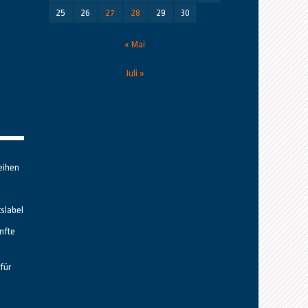
25
26
27
28
29
30
« Mai
Juli »
eihen
tslabel
nfte
für