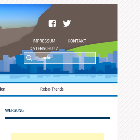
facebook
twitter
IMPRESSUM
KONTAKT
DATENSCHUTZ
Suche
Suche
nach::
nach:
ien
Reise-Trends
WERBUNG