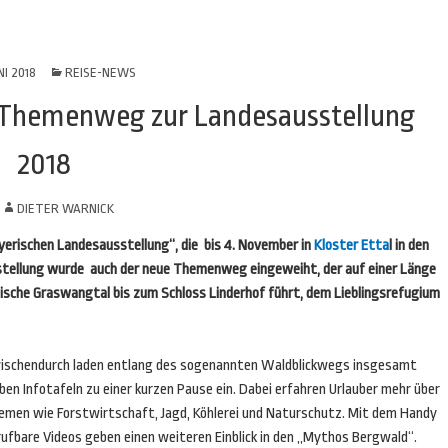
NI 2018
REISE-NEWS
Themenweg zur Landesausstellung
2018
N
DIETER WARNICK
yerischen Landesausstellung“, die bis 4. November in
Kloster Etta
l in den
stellung wurde auch der neue Themenweg eingeweiht, der auf einer Länge
llische Graswangtal bis zum Schloss Linderhof führt, dem Lieblingsrefugium
ischendurch laden entlang des sogenannten Waldblickwegs insgesamt
ben Infotafeln zu einer kurzen Pause ein. Dabei erfahren Urlauber mehr über
emen wie Forstwirtschaft, Jagd, Köhlerei und Naturschutz. Mit dem Handy
rufbare Videos geben einen weiteren Einblick in den „Mythos Bergwald“.