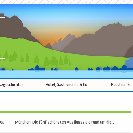
R
Zum
segeschichten
Hotel, Gastronomie & Co
Raushier-Ser
Inhalt
springen
Dänemark: 820 Kilometer Erlebnisse auf dem neuen Ostseeradweg
München: Die fünf schönsten Ausflugsziele rund um die bayerische Landeshauptstadt
→