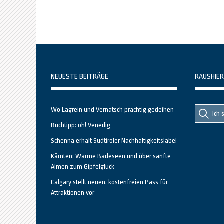
NEUESTE BEITRÄGE
RAUSHIER
Suche
Suche
Wo Lagrein und Vernatsch prächtig gedeihen
nach::
nach:
Buchtipp: oh! Venedig
Schenna erhält Südtiroler Nachhaltigkeitslabel
Kärnten: Warme Badeseen und über sanfte
Almen zum Gipfelglück
Calgary stellt neuen, kostenfreien Pass für
Attraktionen vor