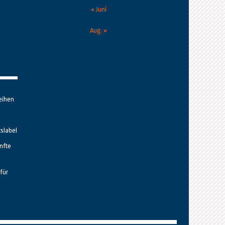
« Juni
Aug. »
eihen
tslabel
nfte
für