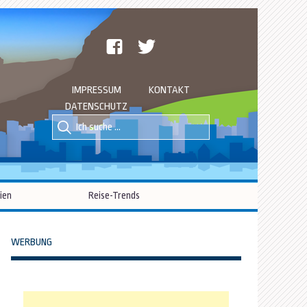
facebook
twitter
IMPRESSUM
KONTAKT
DATENSCHUTZ
Suche
Suche
nach::
nach:
ien
Reise-Trends
WERBUNG