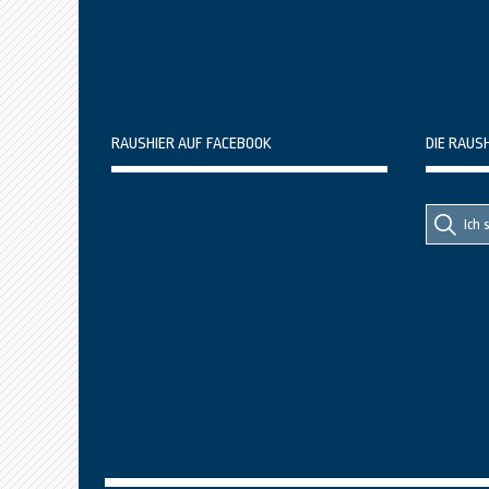
RAUSHIER AUF FACEBOOK
DIE RAUS
Suche
Suche
nach::
nach: