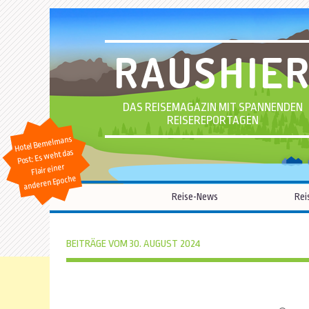
RAUSHIE
DAS REISEMAGAZIN MIT SPANNENDEN
REISEREPORTAGEN
Hotel Bemelmans
Post: Es weht das
Flair einer
anderen Epoche
Reise-News
Rei
BEITRÄGE VOM 30. AUGUST 2024