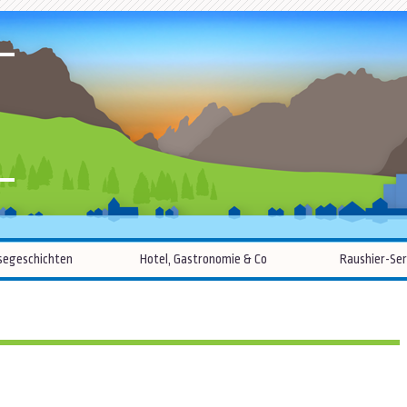
R
Zum
segeschichten
Hotel, Gastronomie & Co
Raushier-Ser
Inhalt
springen