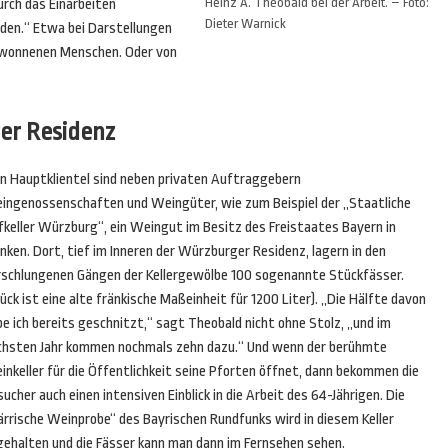
Heinz A. Theobald bei der Arbeit. – Foto:
urch das Einarbeiten
Dieter Warnick
den.“ Etwa bei Darstellungen
gewonnenen Menschen. Oder von
ger Residenz
in Hauptklientel sind neben privaten Auftraggebern
ingenossenschaften und Weingüter, wie zum Beispiel der „Staatliche
fkeller Würzburg“, ein Weingut im Besitz des Freistaates Bayern in
nken. Dort, tief im Inneren der Würzburger Residenz, lagern in den
rschlungenen Gängen der Kellergewölbe 100 sogenannte Stückfässer.
ück ist eine alte fränkische Maßeinheit für 1200 Liter). „Die Hälfte davon
e ich bereits geschnitzt,“ sagt Theobald nicht ohne Stolz, „und im
chsten Jahr kommen nochmals zehn dazu.“ Und wenn der berühmte
nkeller für die Öffentlichkeit seine Pforten öffnet, dann bekommen die
ucher auch einen intensiven Einblick in die Arbeit des 64-Jährigen. Die
ärrische Weinprobe“ des Bayrischen Rundfunks wird in diesem Keller
gehalten und die Fässer kann man dann im Fernsehen sehen.