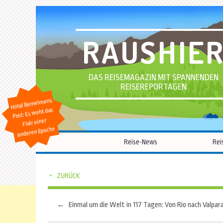
RAUSHIE
DAS REISEMAGAZIN MIT SPANNENDEN
REISEREPORTAGEN
Hotel Bemelmans
Post: Es weht das
Flair einer
anderen Epoche
Reise-News
Rei
ZURÜCK
←
Einmal um die Welt in 117 Tagen: Von Rio nach Valpar
Beitragsnavigation