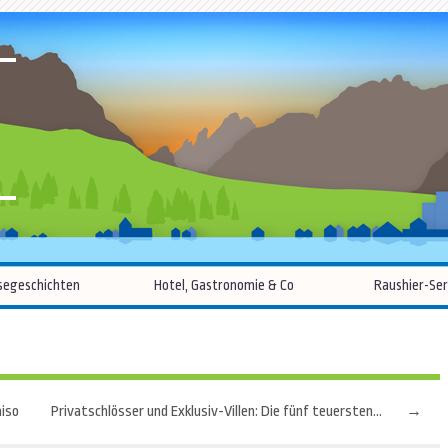
R
Zum
segeschichten
Hotel, Gastronomie & Co
Raushier-Ser
Inhalt
springen
aiso
Privatschlösser und Exklusiv-Villen: Die fünf teuersten Ferienwohnungen Europas
→