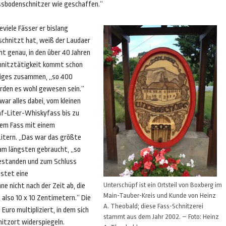
ssbodenschnitzer wie geschaffen.“
viele Fässer er bislang
schnitzt hat, weiß der Laudaer
ht genau, in den über 40 Jahren
hnitztätigkeit kommt schon
niges zusammen, „so 400
rden es wohl gewesen sein.“
war alles dabei, vom kleinen
nf-Liter-Whiskyfass bis zu
nem Fass mit einem
Litern. „Das war das größte
 am längsten gebraucht, „so
gestanden und zum Schluss
ostet eine
Unterschüpf ist ein Ortsteil von Boxberg im
e nicht nach der Zeit ab, die
Main-Tauber-Kreis und Kunde von Heinz
 also 10 x 10 Zentimetern.“ Die
A. Theobald; diese Fass-Schnitzerei
uro multipliziert, in dem sich
stammt aus dem Jahr 2002. – Foto: Heinz
nitzort widerspiegeln.