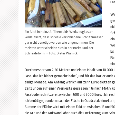
Fa
Wie
ge
nic
Ein Blick in Heinz A. Theobalds Werkzeugkasten
Sc
verdeutlicht, dass so viele verschiedene Schnitzmesser
ei
gar nicht benötigt werden wie angenommen. Die
we
meisten unterscheiden sich in der Breite und der
Es 
Schneideform. – Foto: Dieter Warnick
Fü
ei
Durchmesser von 2,20 Metern und einem Inhalt von 10 000 
Fass, das ich bisher gemacht habe“, und für das hat er auch
einige Monate. Am Anfang war ich auf zehn Europaletten 
ganz unten auf einer Weinkiste gesessen.“ Je nach Motiv k
Fassbodenschnitzerei zwischen 500 und 3000 Euro. „Ich rechn
ich benötige, sondern nach der Fläche in Quadratdezimetern,
Summe der Fläche wird mit einem Faktor zwischen 15 und 50 E
die Art und der Aufwand, aber auch die Entfernung zum Sch