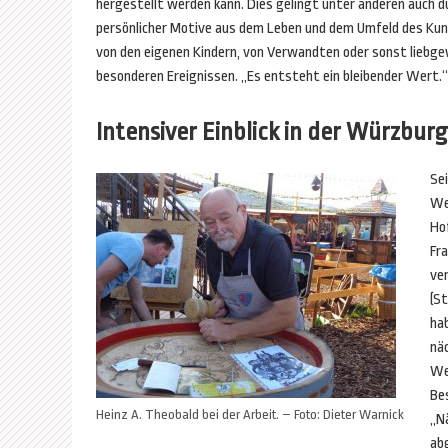
hergestellt werden kann. Dies gelingt unter anderen auch d
persönlicher Motive aus dem Leben und dem Umfeld des Kun
von den eigenen Kindern, von Verwandten oder sonst lieb
besonderen Ereignissen. „Es entsteht ein bleibender Wert.“
Intensiver Einblick in der Würzbur
Se
We
Ho
Fra
ve
(St
hab
nä
Wei
Bes
Heinz A. Theobald bei der Arbeit. – Foto: Dieter Warnick
„N
ab