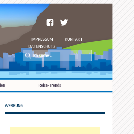
facebook
twitter
IMPRESSUM
KONTAKT
DATENSCHUTZ
Suche
Suche
nach::
nach:
ien
Reise-Trends
WERBUNG