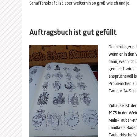
Schaffenskraft ist aber weiterhin so groß wie eh und je.
Auftragsbuch ist gut gefüllt
Denn ruhiger is
wenn er in den 
dann, wenn ich 
gemacht wird.“ 
anspruchsvoll i
Problemchen au
Tag nur 24 Stun
Zuhause ist der
1975 in der We
Main-Tauber-Kre
Landkreis Bad
Tauberbischofs