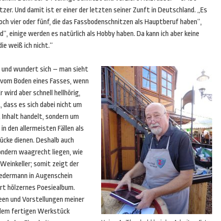
zer. Und damit ist er einer der letzten seiner Zunft in Deutschland. „Es
 noch vier oder fünf, die das Fassbodenschnitzen als Hauptberuf haben“,
d“, einige werden es natürlich als Hobby haben. Da kann ich aber keine
ie weiß ich nicht.“
 und wundert sich – man sieht
s vom Boden eines Fasses, wenn
r wird aber schnell hellhörig,
, dass es sich dabei nicht um
Inhalt handelt, sondern um
e in den allermeisten Fällen als
ücke dienen. Deshalb auch
ondern waagrecht liegen, wie
 Weinkeller; somit zeigt der
jedermann in Augenschein
Art hölzernes Poesiealbum.
Ideen und Vorstellungen meiner
 dem fertigen Werkstück