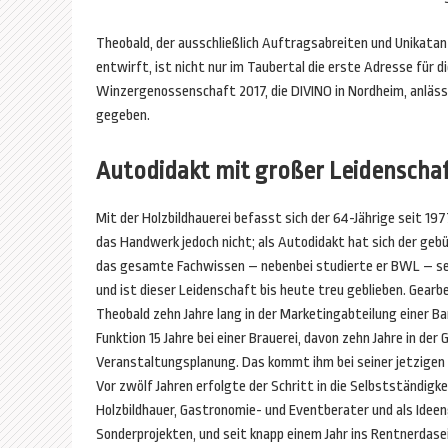
Theobald, der ausschließlich Auftragsabreiten und Unikata
entwirft, ist nicht nur im Taubertal die erste Adresse für
Winzergenossenschaft 2017, die DIVINO in Nordheim, anlässl
gegeben.
Autodidakt mit großer Leidenscha
Mit der Holzbildhauerei befasst sich der 64-Jährige seit 197
das Handwerk jedoch nicht; als Autodidakt hat sich der geb
das gesamte Fachwissen – nebenbei studierte er BWL – se
und ist dieser Leidenschaft bis heute treu geblieben. Gearb
Theobald zehn Jahre lang in der Marketingabteilung einer Ban
Funktion 15 Jahre bei einer Brauerei, davon zehn Jahre in de
Veranstaltungsplanung. Das kommt ihm bei seiner jetzigen
Vor zwölf Jahren erfolgte der Schritt in die Selbstständigke
Holzbildhauer, Gastronomie- und Eventberater und als Ideen
Sonderprojekten, und seit knapp einem Jahr ins Rentnerdasei