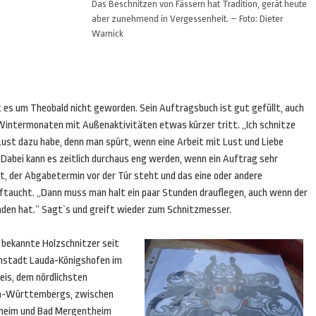
Das Beschnitzen von Fässern hat Tradition, gerät heute
aber zunehmend in Vergessenheit. – Foto: Dieter
Warnick
t es um Theobald nicht geworden. Sein Auftragsbuch ist gut gefüllt, auch
Wintermonaten mit Außenaktivitäten etwas kürzer tritt. „Ich schnitze
Lust dazu habe, denn man spürt, wenn eine Arbeit mit Lust und Liebe
Dabei kann es zeitlich durchaus eng werden, wenn ein Auftrag sehr
st, der Abgabetermin vor der Tür steht und das eine oder andere
ftaucht. „Dann muss man halt ein paar Stunden drauflegen, auch wenn der
den hat.“ Sagt`s und greift wieder zum Schnitzmesser.
 bekannte Holzschnitzer seit
instadt Lauda-Königshofen im
is, dem nördlichsten
en-Württembergs, zwischen
heim und Bad Mergentheim