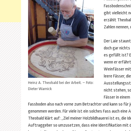
Fassbodenschnit
gibt vielleicht
erzählt Theobal
Zahlen nennen, d
Der Laie staunt
doch gar nicht
es gefüllt ist? E
wenn er erfährt
Weinfässer mit 
leere Fässer, di
Heinz A. Theobald bei der Arbeit. – Foto:
Ausstellungsst
Dieter Warnick
nicht stehen, s
Fässer in einem
Fassboden also nach vorne zum Betrachter und kann so für 
genommen werden. Für viele ist ein solches Fass auch eine 
Theobald klärt auf: „Ziel meiner Holzbildhauerei ist es, die 
Auftraggeber so umzusetzen, dass eine Identifikation mit