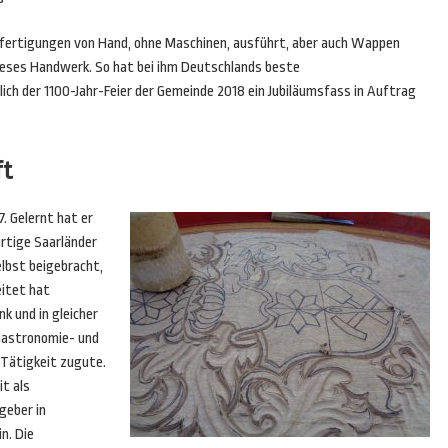
nfertigungen von Hand, ohne Maschinen, ausführt, aber auch Wappen
 dieses Handwerk. So hat bei ihm Deutschlands beste
ich der 1100-Jahr-Feier der Gemeinde 2018 ein Jubiläumsfass in Auftrag
ft
7. Gelernt hat er
ürtige Saarländer
lbst beigebracht,
eitet hat
k und in gleicher
r Gastronomie- und
 Tätigkeit zugute.
it als
geber in
n. Die