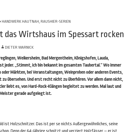
HANDWERK HAUTNAH
,
RAUSHIER-SERIEN
st das Wirtshaus im Spessart rocken
N
DIETER WARNICK
reglingen, Weikersheim, Bad Mergentheim, Königshofen, Lauda,
st jeder. „Stimmt, ich bin bekannt im gesamten Taubertal.“ Wo immer
en oder Märkten, bei Veranstaltungen, Weinproben oder anderen Events,
ht zu übersehen. Und erst recht nicht zu überhören. Vor allem dann nicht,
tler liebt es, von Hard-Rock-Klängen begleitet zu werden. Mal laut und
 Meister gerade aufgelegt ist.
ld ist Holzschnitzer. Das ist per se nichts Außergewöhnliches, seine
schon. Denn der 64-Jährige schnitzt und verziert Holzfässer – er ist