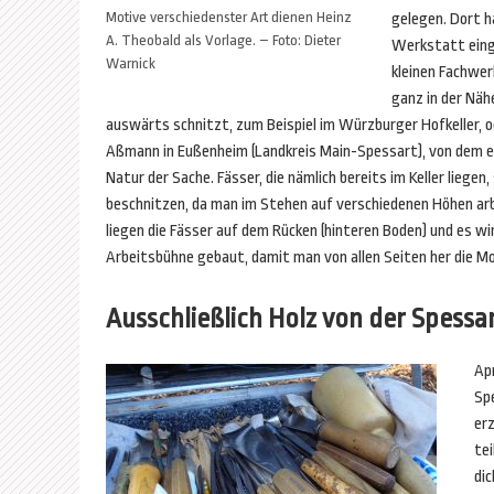
Motive verschiedenster Art dienen Heinz
gelegen. Dort ha
A. Theobald als Vorlage. – Foto: Dieter
Werkstatt eing
Warnick
kleinen Fachwe
ganz in der Näh
auswärts schnitzt, zum Beispiel im Würzburger Hofkeller, o
Aßmann in Eußenheim (Landkreis Main-Spessart), von dem er 
Natur der Sache. Fässer, die nämlich bereits im Keller liegen
beschnitzen, da man im Stehen auf verschiedenen Höhen arb
liegen die Fässer auf dem Rücken (hinteren Boden) und es w
Arbeitsbühne gebaut, damit man von allen Seiten her die Mo
Ausschließlich Holz von der Spessa
Apr
Sp
erz
tei
dic