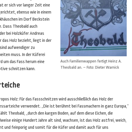
t er sich vor langer Zeit eine
erichtet, ebenso wie in einem
rkhäuschen im Dorf Beckstein
e. Dass Theobald auch
der bei Holzküfer Andreas
das Holz bezieht, liegt in der
, sind aufwendiger zu
eiten muss. In der Küferei
Auch Familienwappen fertigt Heinz A.
ird um das Fass herum eine
Theobald an. – Foto: Dieter Warnick
tive schnitzen kann.
rteiche
opos Holz: Für das Fassschnitzen wird ausschließlich das Holz der
essarteiche verwendet. „Die ist berühmt bei Fassmachern in ganz Europa,“
ählt Theobald, „durch den kargen Boden, auf dem diese Eichen, die
lweise einige Hundert Jahre alt sind, wachsen, ist das Holz astfrei, weich,
ht und feinporig und somit für die Küfer und damit auch für uns