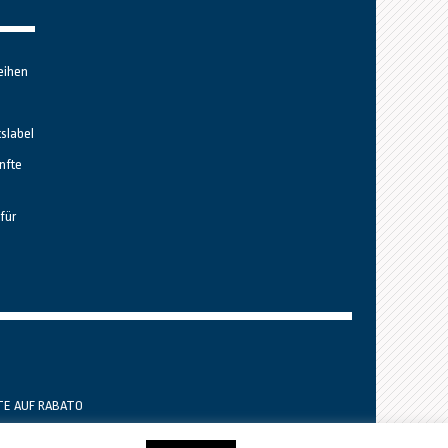
eihen
tslabel
nfte
für
TE AUF RABATO