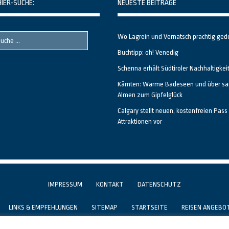
HIER-SUCHE:
NEUESTE BEITRÄGE
Wo Lagrein und Vernatsch prächtig ged
Buchtipp: oh! Venedig
Schenna erhält Südtiroler Nachhaltigkei
Kärnten: Warme Badeseen und über sa
Almen zum Gipfelglück
Calgary stellt neuen, kostenfreien Pass 
Attraktionen vor
IMPRESSUM
KONTAKT
DATENSCHUTZ
LINKS & EMPFEHLUNGEN
SITEMAP
STARTSEITE
REISEN ANGEBO
GESTALTET UND PROGRAMMIERT VON ALBERTO & FRANZ BEI
LUCID.BERLIN