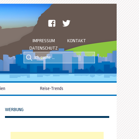
facebook
twitter
IMPRESSUM
KONTAKT
DATENSCHUTZ
Suche
Suche
nach::
nach:
ien
Reise-Trends
WERBUNG