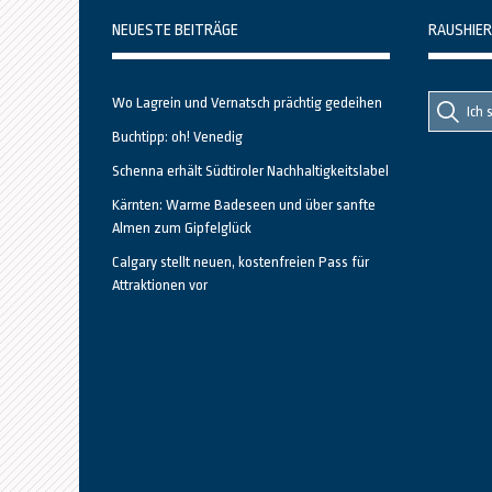
NEUESTE BEITRÄGE
RAUSHIER
Suche
Suche
Wo Lagrein und Vernatsch prächtig gedeihen
nach::
nach:
Buchtipp: oh! Venedig
Schenna erhält Südtiroler Nachhaltigkeitslabel
Kärnten: Warme Badeseen und über sanfte
Almen zum Gipfelglück
Calgary stellt neuen, kostenfreien Pass für
Attraktionen vor