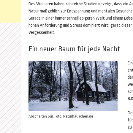
Des Weiteren haben zahlreiche Studien gezeigt, dass ein Au
Natur maßgeblich zur Entspannung und mentalen Gesundhei
Gerade in einer immer schnelllebigeren Welt und einem Leben
hohen Anforderung und Stress dominiert wird gerät dieser 
Vergessenheit.
Ein neuer Baum für jede Nacht
Ei
en
der
we
sc
8.
De
Abschalten pur. Foto: Naturhäuschen.de
fü
zu