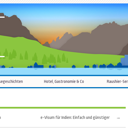
R
Zum
segeschichten
Hotel, Gastronomie & Co
Raushier-Ser
Inhalt
springen
n
e-Visum für Indien: Einfach und günstiger
→