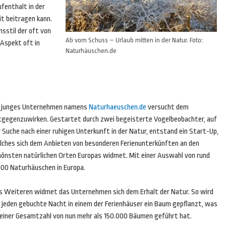
fenthalt in der
t beitragen kann.
sstil der oft von
Ab vom Schuss – Urlaub mitten in der Natur. Foto:
Aspekt oft in
Naturhäuschen.de
n junges Unternehmen namens
Naturhaeuschen.de
versucht dem
tgegenzuwirken. Gestartet durch zwei begeisterte Vogelbeobachter, auf
 Suche nach einer ruhigen Unterkunft in der Natur, entstand ein Start-Up,
lches sich dem Anbieten von besonderen Ferienunterkünften an den
hönsten natürlichen Orten Europas widmet. Mit einer Auswahl von rund
000 Naturhäuschen in Europa.
s Weiteren widmet das Unternehmen sich dem Erhalt der Natur. So wird
r jeden gebuchte Nacht in einem der Ferienhäuser ein Baum gepflanzt, was
 einer Gesamtzahl von nun mehr als 150.000 Bäumen geführt hat.