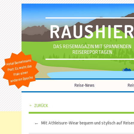
RAUSHIE
DAS REISEMAGAZIN MIT SPANNENDEN
REISEREPORTAGEN
Hotel Bemelmans
Post: Es weht das
Flair einer
anderen Epoche
Reise-News
Rei
ZURÜCK
←
Mit Athleisure-Wear bequem und stylisch auf Reise
Beitragsnavigation