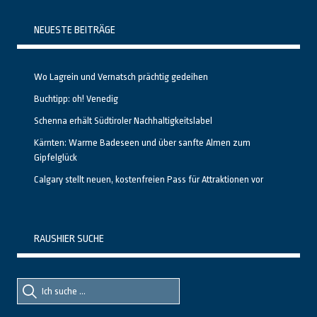
NEUESTE BEITRÄGE
Wo Lagrein und Vernatsch prächtig gedeihen
Buchtipp: oh! Venedig
Schenna erhält Südtiroler Nachhaltigkeitslabel
Kärnten: Warme Badeseen und über sanfte Almen zum
Gipfelglück
Calgary stellt neuen, kostenfreien Pass für Attraktionen vor
RAUSHIER SUCHE
Suche
Suche
nach::
nach: