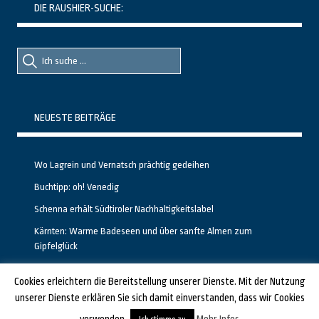
DIE RAUSHIER-SUCHE:
Suche
Suche
nach::
nach:
NEUESTE BEITRÄGE
Wo Lagrein und Vernatsch prächtig gedeihen
Buchtipp: oh! Venedig
Schenna erhält Südtiroler Nachhaltigkeitslabel
Kärnten: Warme Badeseen und über sanfte Almen zum
Gipfelglück
Calgary stellt neuen, kostenfreien Pass für Attraktionen vor
Cookies erleichtern die Bereitstellung unserer Dienste. Mit der Nutzung
unserer Dienste erklären Sie sich damit einverstanden, dass wir Cookies
GESTALTET UND PROGRAMMIERT VON ALBERTO & FRANZ BEI
LUCID.BERLIN