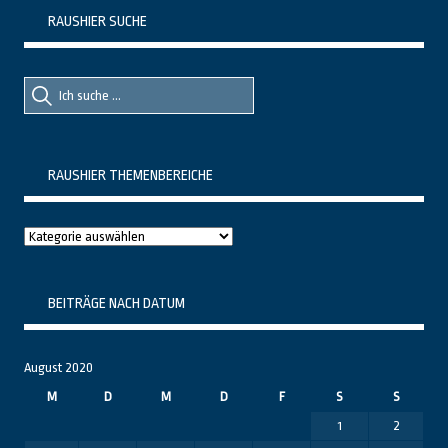
RAUSHIER SUCHE
Suche
Suche
nach::
nach:
RAUSHIER THEMENBEREICHE
Raushier
Themenbereiche
BEITRÄGE NACH DATUM
August 2020
M
D
M
D
F
S
S
1
2