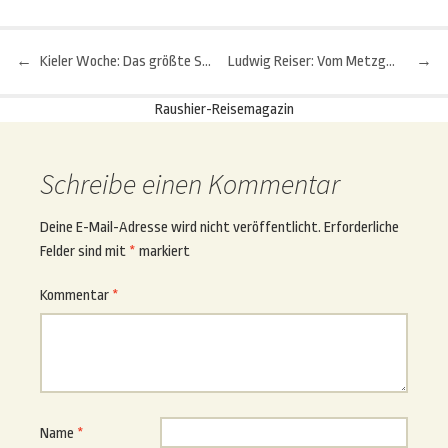
←
Kieler Woche: Das größte Segelsportereignis der Welt – 2. Teil
Ludwig Reiser: Vom Metzgermeister zum Krippenbauer
→
Beitragsnavigation
Raushier-Reisemagazin
Schreibe einen Kommentar
Deine E-Mail-Adresse wird nicht veröffentlicht.
Erforderliche
Felder sind mit
*
markiert
Kommentar
*
Name
*