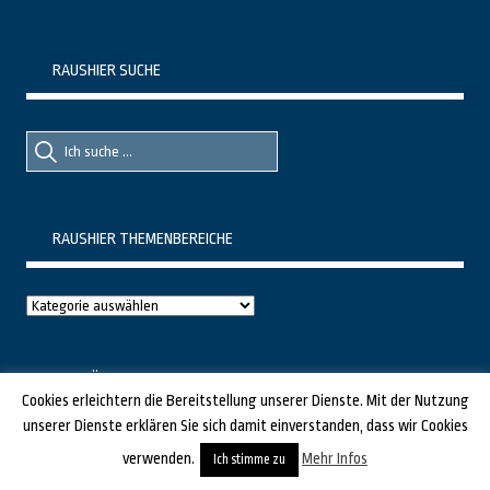
RAUSHIER SUCHE
Suche
Suche
nach::
nach:
RAUSHIER THEMENBEREICHE
Raushier
Themenbereiche
BEITRÄGE NACH DATUM
Cookies erleichtern die Bereitstellung unserer Dienste. Mit der Nutzung
unserer Dienste erklären Sie sich damit einverstanden, dass wir Cookies
März 2021
verwenden.
Mehr Infos
Ich stimme zu
M
D
M
D
F
S
S