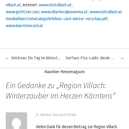
villach.at
, Internet:
www.visitvillach.at
,
www.gerlitzen.com
;
www.villacheralpenarena.at
;
www.visitvillach.at
/media/blaetterkataloge/erlebnis-card-winter-vorschau.pdf
;
www.kaerntencard.at
←
Kelchsau: Ein Tag im kleinsten Wintersport-Gebiet der Kitzbüheler Alpen
Serfaus-Fiss-Ladis: Ideale Destination für Freeride-Einsteiger
→
Beitragsnavigation
Raushier-Reisemagazin
Ein Gedanke zu „
Region Villach:
Winterzauber im Herzen Kärntens
“
21. Oktober 2021 um 11:39 Uhr
Vielen Dank für diesen Beitrag zur Region Villach.