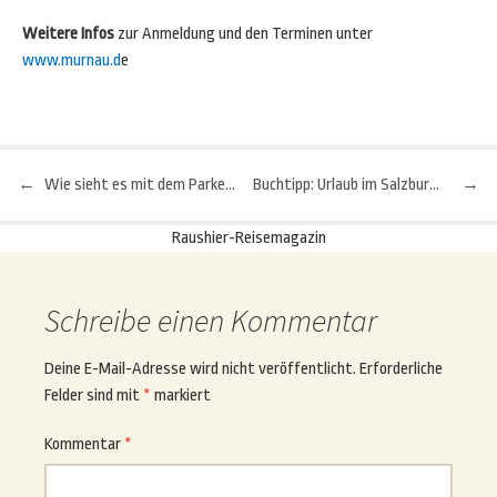
Weitere Infos
zur Anmeldung und den Terminen unter
www.murnau.d
e
←
Wie sieht es mit dem Parken am Flughafen in München aus?
Buchtipp: Urlaub im Salzburger Land
→
Beitragsnavigation
Raushier-Reisemagazin
Schreibe einen Kommentar
Deine E-Mail-Adresse wird nicht veröffentlicht.
Erforderliche
Felder sind mit
*
markiert
Kommentar
*