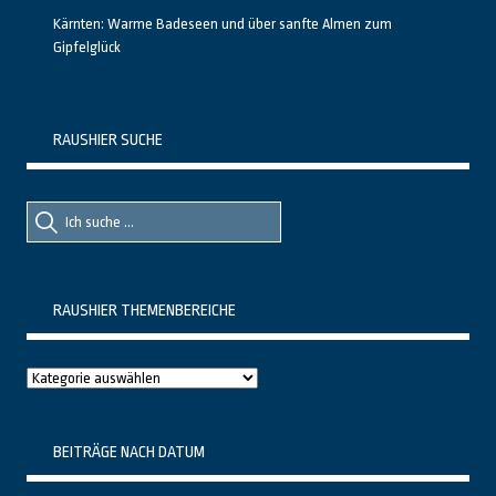
Kärnten: Warme Badeseen und über sanfte Almen zum
Gipfelglück
RAUSHIER SUCHE
Suche
Suche
nach::
nach:
RAUSHIER THEMENBEREICHE
Raushier
Themenbereiche
BEITRÄGE NACH DATUM