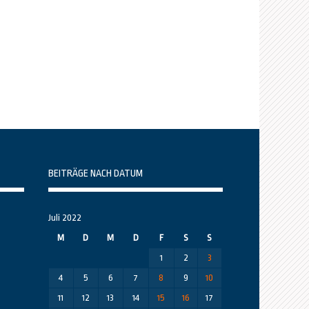
BEITRÄGE NACH DATUM
Juli 2022
M
D
M
D
F
S
S
1
2
3
4
5
6
7
8
9
10
11
12
13
14
15
16
17