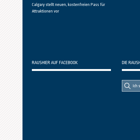
Calgary stellt neuen, kostenfreien Pass für
Attraktionen vor
RAUSHIER AUF FACEBOOK
DIE RAUS
Suche
Suche
nach::
nach: