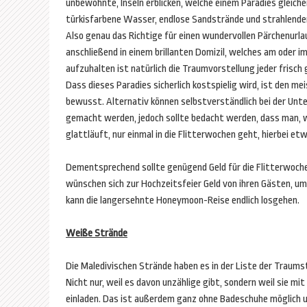
unbewohnte, Inseln erblicken, welche einem Paradies gleiche
türkisfarbene Wasser, endlose Sandstrände und strahlend
Also genau das Richtige für einen wundervollen Pärchenurlau
anschließend in einem brillanten Domizil, welches am oder i
aufzuhalten ist natürlich die Traumvorstellung jeder frisch
Dass dieses Paradies sicherlich kostspielig wird, ist den me
bewusst. Alternativ können selbstverständlich bei der Unt
gemacht werden, jedoch sollte bedacht werden, dass man, 
glattläuft, nur einmal in die Flitterwochen geht, hierbei e
Dementsprechend sollte genügend Geld für die Flitterwoche
wünschen sich zur Hochzeitsfeier Geld von ihren Gästen, um
kann die langersehnte Honeymoon-Reise endlich losgehen.
Weiße Strände
Die Maledivischen Strände haben es in der Liste der Traum
Nicht nur, weil es davon unzählige gibt, sondern weil sie 
einladen. Das ist außerdem ganz ohne Badeschuhe möglich 