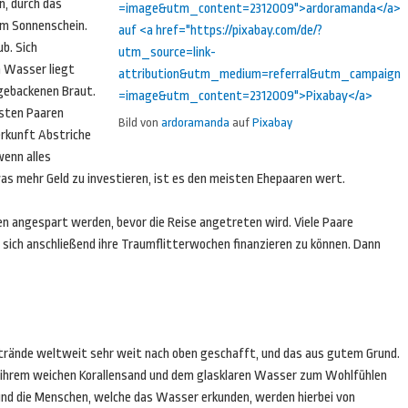
n, durch das
em Sonnenschein.
b. Sich
m Wasser liegt
 gebackenen Braut.
isten Paaren
Bild von
ardoramanda
auf
Pixabay
erkunft Abstriche
wenn alles
twas mehr Geld zu investieren, ist es den meisten Ehepaaren wert.
n angespart werden, bevor die Reise angetreten wird. Viele Paare
 sich anschließend ihre Traumflitterwochen finanzieren zu können. Dann
strände weltweit sehr weit nach oben geschafft, und das aus gutem Grund.
mit ihrem weichen Korallensand und dem glasklaren Wasser zum Wohlfühlen
und die Menschen, welche das Wasser erkunden, werden hierbei von