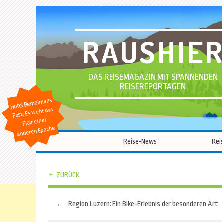
RAUSHIE
DAS REISEMAGAZIN MIT SPANNENDEN
REISEREPORTAGEN
Hotel Bemelmans
Post: Es weht das
Flair einer
anderen Epoche
Reise-News
Rei
ZURÜCK
←
Region Luzern: Ein Bike-Erlebnis der besonderen Art
Beitragsnavigation