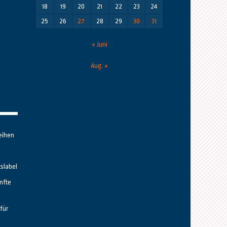
18
19
20
21
22
23
24
25
26
27
28
29
30
31
« Juni
Aug. »
eihen
tslabel
nfte
für