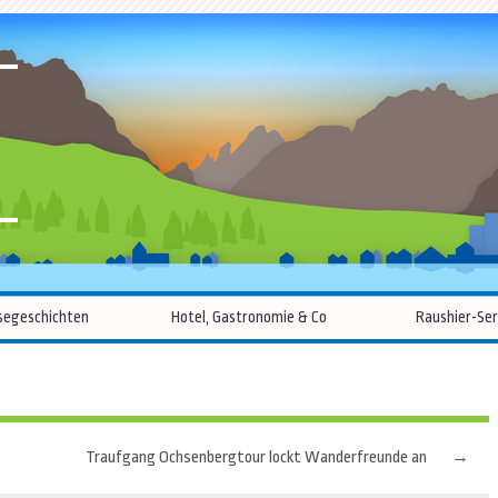
R
Zum
segeschichten
Hotel, Gastronomie & Co
Raushier-Ser
Inhalt
springen
Traufgang Ochsenbergtour lockt Wanderfreunde an
→