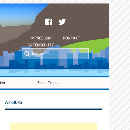
facebook
twitter
IMPRESSUM
KONTAKT
DATENSCHUTZ
Suche
Suche
nach::
nach:
ien
Reise-Trends
WERBUNG