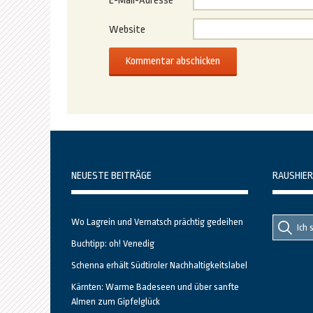
E-Mail-Adresse
*
Website
NEUESTE BEITRÄGE
RAUSHIER
Suche
Suche
Wo Lagrein und Vernatsch prächtig gedeihen
nach::
nach:
Buchtipp: oh! Venedig
Schenna erhält Südtiroler Nachhaltigkeitslabel
Kärnten: Warme Badeseen und über sanfte
Almen zum Gipfelglück