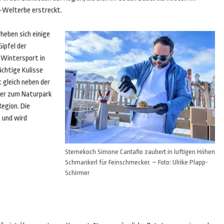
Welterbe erstreckt.
heben sich einige
ipfel der
 Wintersport in
ächtige Kulisse
t gleich neben der
der zum Naturpark
Region. Die
t und wird
Sternekoch Simone Cantafio zaubert in luftigen Höhen
Schmankerl für Feinschmecker. – Foto: Ulrike Plapp-
Schirmer