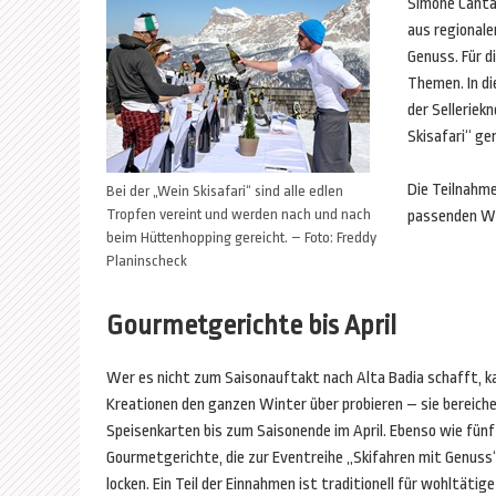
Simone Canta
aus regionale
Genuss. Für d
Themen. In di
der Selleriek
Skisafari“ ge
Die Teilnahme
Bei der „Wein Skisafari“ sind alle edlen
Tropfen vereint und werden nach und nach
passenden Wei
beim Hüttenhopping gereicht. – Foto: Freddy
Planinscheck
Gourmetgerichte bis April
Wer es nicht zum Saisonauftakt nach Alta Badia schafft, ka
Kreationen den ganzen Winter über probieren – sie bereiche
Speisenkarten bis zum Saisonende im April. Ebenso wie fün
Gourmetgerichte, die zur Eventreihe „Skifahren mit Genuss“
locken. Ein Teil der Einnahmen ist traditionell für wohltäti