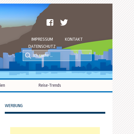
facebook
twitter
IMPRESSUM
KONTAKT
DATENSCHUTZ
Suche
Suche
nach::
nach:
ien
Reise-Trends
WERBUNG