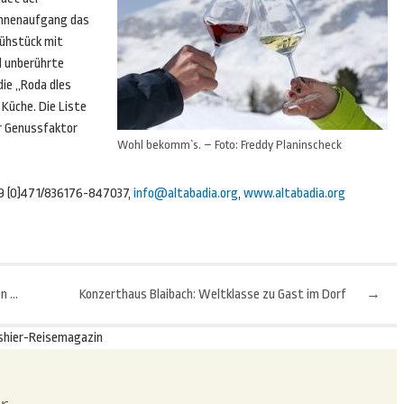
nnenaufgang das
rühstück mit
d unberührte
die „Roda dles
 Küche. Die Liste
er Genussfaktor
Wohl bekomm`s. – Foto: Freddy Planinscheck
39 (0)471/836176-847037,
info@altabadia.org
,
www.altabadia.org
Gravelbiken: Perfekte Vorausetzungen im Bayerischen Wald
Konzerthaus Blaibach: Weltklasse zu Gast im Dorf
→
shier-Reisemagazin