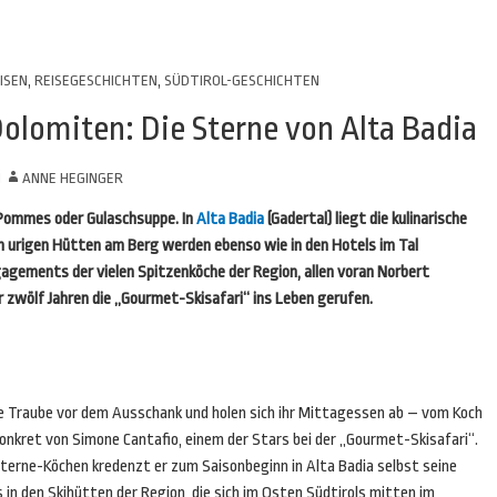
ISEN
,
REISEGESCHICHTEN
,
SÜDTIROL-GESCHICHTEN
Dolomiten: Die Sterne von Alta Badia
N
ANNE HEGINGER
 Pommes oder Gulaschsuppe. In
Alta Badia
(Gadertal) liegt die kulinarische
en urigen Hütten am Berg werden ebenso wie in den Hotels im Tal
agements der vielen Spitzenköche der Region, allen voran Norbert
r zwölf Jahren die „Gourmet-Skisafari“ ins Leben gerufen.
ine Traube vor dem Ausschank und holen sich ihr Mittagessen ab – vom Koch
onkret von Simone Cantafio, einem der Stars bei der „Gourmet-Skisafari“.
Sterne-Köchen kredenzt er zum Saisonbeginn in Alta Badia selbst seine
 in den Skihütten der Region, die sich im Osten Südtirols mitten im