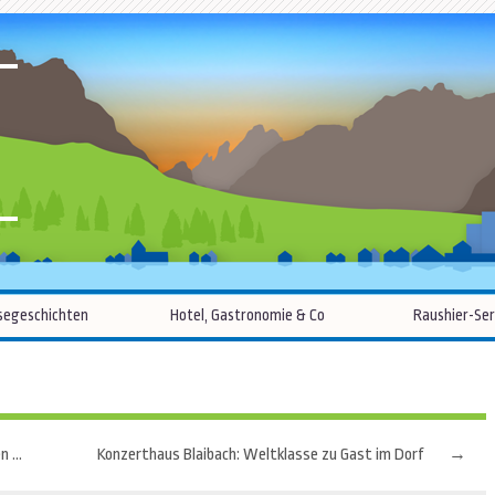
R
Zum
segeschichten
Hotel, Gastronomie & Co
Raushier-Ser
Inhalt
springen
Gravelbiken: Perfekte Vorausetzungen im Bayerischen Wald
Konzerthaus Blaibach: Weltklasse zu Gast im Dorf
→