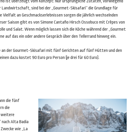
fio ist überzeugt vom Konzept: Nur ursprüngliche Zutaten, vorwiegend
r Landwirtschaft, sind bei der „Gourmet-Skisafari“ die Grundlage für
ie Vielfalt an Geschmackserlebnissen sorgen die jährlich wechselnden
eser Saison gibt es von Simone Cantafio Hirsch Ossobuco mit Crêpes von
nolle und Salat. Wenn möglich lassen sich die Köche während der „Gourmet
rne auf das ein oder andere Gespräch über den Tellerrand hinweg ein.
 an der Gourmet-Skisafari mit fünf Gerichten auf fünf Hütten und den
nen dazu kostet 90 Euro pro Person (je drei für 60 Euro).
nn die fünf
rn die
f weitere
 nach Alta Badia
ge Zwecke wie „La