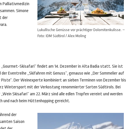
n Palliativmedizin
zusammen. Simone
t der
vara.
Lukullische Genüsse vor prächtiger Dolomitenkulisse. –
Foto: IDM Südtirol / Alex Moling
 „Gourmet-Skisafari“ findet am 14. Dezember in Alta Badia statt. Sie ist
il der Eventreihe „Skifahren mit Genuss“, genauso wie „Der Sommelier auf
r Piste“. Der Weinexperte kombiniert an sieben Terminen von Dezember bis
rz Wintersport mit der Verkostung renommierter Sorten Südtirols. Bei
 „Wein Skisafari“ am 22. März sind alle edlen Tropfen vereint und werden
ch und nach beim Hüttenhopping gereicht.
hrend der
samten Saison
ndet der