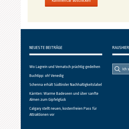
NEUESTE BEITRÄGE
RAUSHIER
Suche
Suche
Wo Lagrein und Vernatsch prächtig gedeihen
nach::
nach:
Buchtipp: oh! Venedig
Schenna erhält Südtiroler Nachhaltigkeitslabel
Kärnten: Warme Badeseen und über sanfte
Almen zum Gipfelglück
Calgary stellt neuen, kostenfreien Pass für
Attraktionen vor