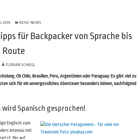
I 2019
REISE-NEWS
ipps für Backpacker von Sprache bis
Route
N
FLORIAN SCHIEGL
ung. Ob Chile, Brasilien, Peru, Argentinien oder Paraguay: Es gibt viel zu
ten sich für ein unvergessliches Abenteuer besonders lohnen, nachfolgend
s wird Spanisch gesprochen!
üge Englisch zum
nders intensiv mit
setzt. Bis auf