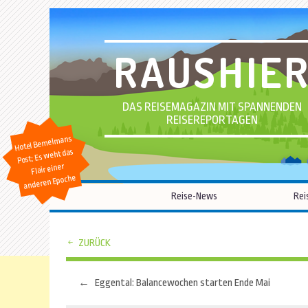
RAUSHIE
DAS REISEMAGAZIN MIT SPANNENDEN
REISEREPORTAGEN
Hotel Bemelmans
Post: Es weht das
Flair einer
anderen Epoche
Reise-News
Rei
ZURÜCK
←
Eggental: Balancewochen starten Ende Mai
Beitragsnavigation