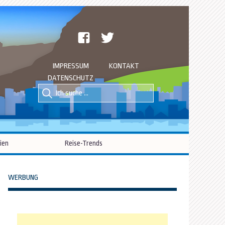
facebook
twitter
IMPRESSUM
KONTAKT
DATENSCHUTZ
Suche
Suche
nach::
nach:
ien
Reise-Trends
WERBUNG