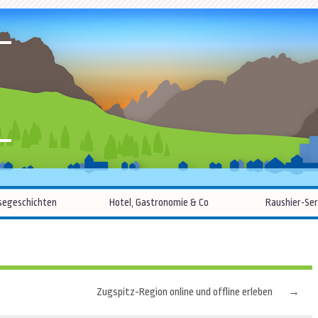
R
Zum
segeschichten
Hotel, Gastronomie & Co
Raushier-Ser
Inhalt
springen
Zugspitz-Region online und offline erleben
→