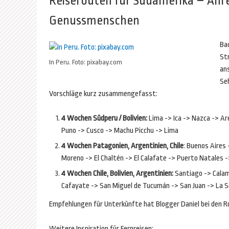
Reiserouten für Südamerika – Anr
Genussmenschen
Ba
Str
In Peru. Foto: pixabay.com
an
Se
Vorschläge kurz zusammengefasst:
4 Wochen Südperu / Bolivien:
Lima -> Ica -> Nazca -> Ar
Puno -> Cusco -> Machu Picchu -> Lima
4 Wochen Patagonien, Argentinien, Chile
: Buenos Aires 
Moreno -> El Chaltén -> El Calafate -> Puerto Natales -
4 Wochen Chile, Bolivien, Argentinien:
Santiago -> Calam
Cafayate -> San Miguel de Tucumán -> San Juan -> La 
Empfehlungen für Unterkünfte hat Blogger Daniel bei den R
Weitere Inspiration für Fernreisen: