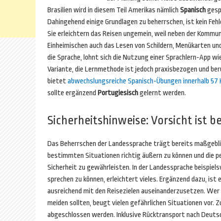
Brasilien wird in diesem Teil Amerikas nämlich
Spanisch
gesp
Dahingehend einige Grundlagen zu beherrschen, ist kein Fehle
Sie erleichtern das Reisen ungemein, weil neben der Kommun
Einheimischen auch das Lesen von Schildern, Menükarten und C
die Sprache, lohnt sich die Nutzung einer Sprachlern-App wi
Variante, die Lernmethode ist jedoch praxisbezogen und ber
bietet
abwechslungsreiche Spanisch-Übungen innerhalb 57 
sollte ergänzend
Portugiesisch
gelernt werden.
Sicherheitshinweise: Vorsicht ist b
Das Beherrschen der Landessprache trägt bereits maßgeblich
bestimmten Situationen richtig äußern zu können und die p
Sicherheit zu gewährleisten. In der Landessprache beispiel
sprechen zu können, erleichtert vieles. Ergänzend dazu, ist 
ausreichend mit den Reisezielen auseinanderzusetzen. Wer 
meiden sollten, beugt vielen gefährlichen Situationen vor. 
abgeschlossen werden. Inklusive Rücktransport nach Deutsc