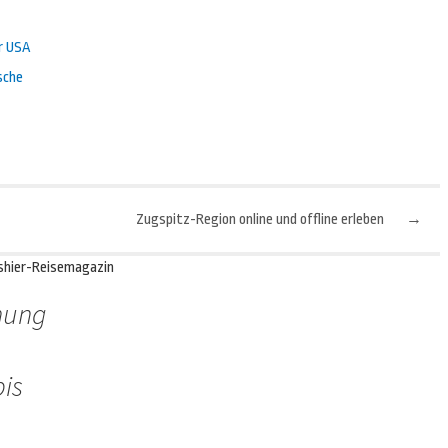
r USA
sche
Zugspitz-Region online und offline erleben
→
shier-Reisemagazin
nung
is