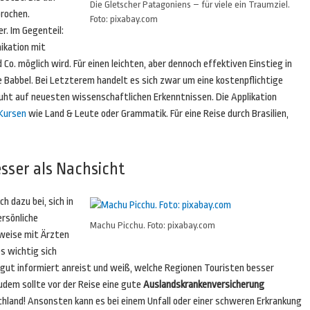
Die Gletscher Patagoniens – für viele ein Traumziel.
rochen.
Foto: pixabay.com
r. Im Gegenteil:
ikation mit
o. möglich wird. Für einen leichten, aber dennoch effektiven Einstieg in
e Babbel. Bei Letzterem handelt es sich zwar um eine kostenpflichtige
uht auf neuesten wissenschaftlichen Erkenntnissen. Die Applikation
Kursen
wie Land & Leute oder Grammatik. Für eine Reise durch Brasilien,
esser als Nachsicht
 dazu bei, sich in
ersönliche
Machu Picchu. Foto: pixabay.com
sweise mit Ärzten
es wichtig sich
gut informiert anreist und weiß, welche Regionen Touristen besser
Zudem sollte vor der Reise eine gute
Auslandskrankenversicherung
hland! Ansonsten kann es bei einem Unfall oder einer schweren Erkrankung