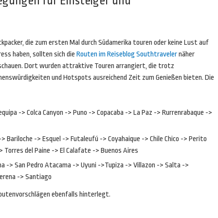
egungen für Einsteiger und
ckpacker, die zum ersten Mal durch Südamerika touren oder keine Lust auf
ess haben, sollten sich die
Routen im Reiseblog Southtraveler
näher
schauen. Dort wurden attraktive Touren arrangiert, die trotz
henswürdigkeiten und Hotspots ausreichend Zeit zum Genießen bieten. Die
equipa -> Colca Canyon -> Puno -> Copacaba -> La Paz -> Rurrenrabaque ->
-> Bariloche -> Esquel -> Futaleufú -> Coyahaique -> Chile Chico -> Perito
> Torres del Paine -> El Calafate -> Buenos Aires
a -> San Pedro Atacama -> Uyuni ->Tupiza -> Villazon -> Salta ->
Serena -> Santiago
outenvorschlägen ebenfalls hinterlegt.