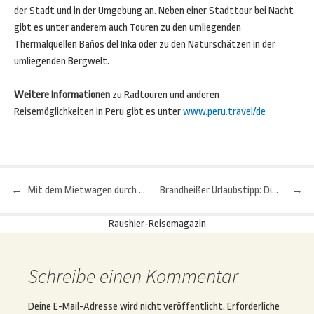
der Stadt und in der Umgebung an. Neben einer Stadttour bei Nacht
gibt es unter anderem auch Touren zu den umliegenden
Thermalquellen Baños del Inka oder zu den Naturschätzen in der
umliegenden Bergwelt.
Weitere Informationen
zu Radtouren und anderen
Reisemöglichkeiten in Peru gibt es unter
www.peru.travel/de
←
Mit dem Mietwagen durch Spanien – die wichtigsten Tipps
Brandheißer Urlaubstipp: Die schönsten Highlights von Nevada
→
Beitragsnavigation
Raushier-Reisemagazin
Schreibe einen Kommentar
Deine E-Mail-Adresse wird nicht veröffentlicht.
Erforderliche