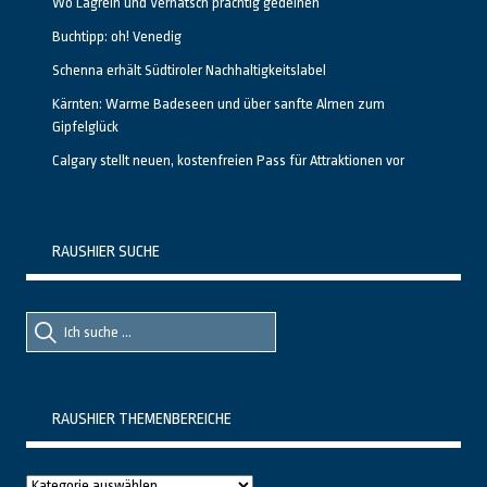
Wo Lagrein und Vernatsch prächtig gedeihen
Buchtipp: oh! Venedig
Schenna erhält Südtiroler Nachhaltigkeitslabel
Kärnten: Warme Badeseen und über sanfte Almen zum
Gipfelglück
Calgary stellt neuen, kostenfreien Pass für Attraktionen vor
RAUSHIER SUCHE
Suche
Suche
nach::
nach:
RAUSHIER THEMENBEREICHE
Raushier