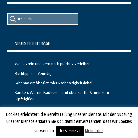
Suche
Suche
nach::
nach:
NEUESTE BEITRÄGE
Wo Lagrein und Vernatsch prächtig gedeihen
Buchtipp: oh! Venedig
Schenna erhält Südtiroler Nachhaltigkeitslabel
Kärnten: Warme Badeseen und über sanfte Almen zum
Gipfelglück
Calgary stellt neuen, kostenfreien Pass für Attraktionen vor
Cookies erleichtern die Bereitstellung unserer Dienste. Mit der Nutzung
unserer Dienste erklären Sie sich damit einverstanden, dass wir Cookies
GESTALTET UND PROGRAMMIERT VON ALBERTO & FRANZ BEI
LUCID.BERLIN
verwenden.
Mehr Infos
Ich stimme zu