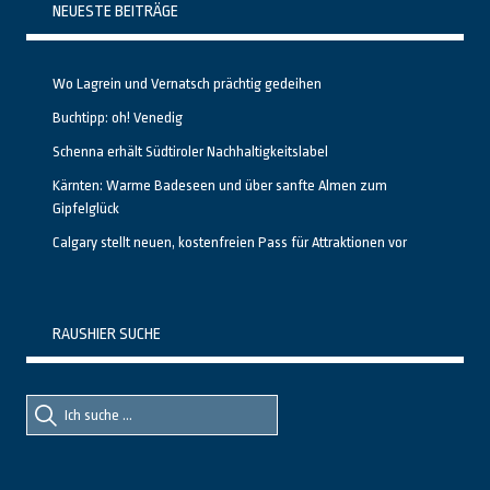
NEUESTE BEITRÄGE
Wo Lagrein und Vernatsch prächtig gedeihen
Buchtipp: oh! Venedig
Schenna erhält Südtiroler Nachhaltigkeitslabel
Kärnten: Warme Badeseen und über sanfte Almen zum
Gipfelglück
Calgary stellt neuen, kostenfreien Pass für Attraktionen vor
RAUSHIER SUCHE
Suche
Suche
nach::
nach: