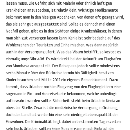
lassen muss. Die Gefahr, sich mit Malaria oder ähnlich heftigen
Krankheiten anzustecken, ist relativ klein. Wichtige Medikamente
bekommt man in den hiesigen Apotheken, von denen oft gesagt wird,
das sie sehr gut ausgestattet sind. Sollte es dennoch mal einen
Notfall geben, gibt es in den Städten einige Krankenhäuser, in denen
man sich gut versorgen lassen kann. Kenia ist sehr bedacht auf das
Wohlergehen der Touristen und Einheimischen, was dann natürlich
auch in der Versorgung ufert. Was das Visum betrifft, so kostet es
einmalig ungefähr 40€. Es wird direkt bei der Ankunft am Flughafen
von Mombasa ausgestellt. Der Reisepass jedoch sollte mindestens
sechs Monate über den Rückreisetermin hin Gültigkeit besitzen.
Kinder brauchen seit Mitte 2012 ein eigenes Reisedokument. Dazu
kommt, dass Urlauber noch im Flugzeug von den Flugbegleitern eine
sogenannte Ein- und Ausreisekarte bekommen, welche unbedingt
aufbewahrt werden sollte. Sicherheit steht beim Urlaub in Kenia an
oberster Stelle. Zwar ist die medizinische Versorgung in Ordnung,
doch das Land hat weiterhin eine sehr niedrige Lebensqualität der
Einwohner. Die Kriminalität liegt dabei an bestimmten Tageszeiten
sehr hoch. Urlauber sollten keine Spaziergänge nach Einbruch der