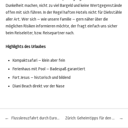
Dunkelheit machen, nicht zu viel Bargeld und keine Wertgegenstände
offen mit sich führen. In der Regel haften Hotels nicht für Diebstähle
aller Art. Wer sich – wie unsere Familie – gern näher über die
möglichen Risiken informieren möchte, der fragt einfach uns sicher
beim Reiseleiter, bzw. Reisepartner nach.
Highlights des Urlaubes
Kompaktsafari – klein aber fein
Ferienhaus mit Pool – Badespaß garantiert
Fort Jesus – historisch und bildend
Diani Beach direkt vor der Nase
←
Flusskreuzfahrt durch Europa: Mit dem Schiff auf der Donau
Zürich: Geheimtipps für den schmalen Geldbeutel
→
Beitragsnavigation