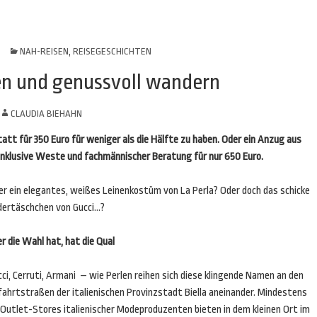
NAH-REISEN
,
REISEGESCHICHTEN
pen und genussvoll wandern
CLAUDIA BIEHAHN
att für 350 Euro für weniger als die Hälfte zu haben. Oder ein Anzug aus
nklusive Weste und fachmännischer Beratung für nur 650 Euro.
er ein elegantes, weißes Leinenkostüm von La Perla? Oder doch das schicke
dertäschchen von Gucci…?
 die Wahl hat, hat die Qual
ci, Cerruti, Armani – wie Perlen reihen sich diese klingende Namen an den
fahrtstraßen der italienischen Provinzstadt Biella aneinander. Mindestens
 Outlet-Stores italienischer Modeproduzenten bieten in dem kleinen Ort im