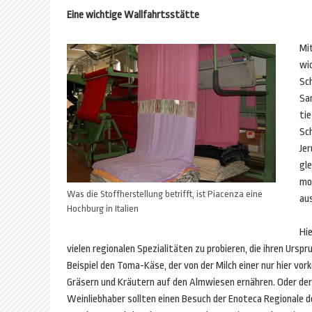
Eine wichtige Wallfahrtsstätte
Mit
wi
Sc
Sa
ti
Sc
Je
gle
mo
Was die Stoffherstellung betrifft, ist Piacenza eine
au
Hochburg in Italien
Hie
vielen regionalen Spezialitäten zu probieren, die ihren Urs
Beispiel den Toma-Käse, der von der Milch einer nur hier vo
Gräsern und Kräutern auf den Almwiesen ernähren. Oder der „
Weinliebhaber sollten einen Besuch der Enoteca Regionale de