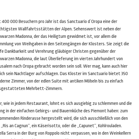
 400 000 Besuchern pro Jahr ist das Sanctuario d`Oropa eine der
chtigsten Wallfahrtsstätten der Alpen. Sehenswert ist neben der
hwarzen Madonna, der das Heiligtum gewidmet ist, vor allem die
mmlung von Weihgaben in den Seitengängen der Klosters. Sie zeigt die
efe Dankbarkeit und Verehrung gläubiger Christen gegenüber der
hwarzen Madonna, die laut Überlieferung im vierten Jahrhundert von
rusalem nach Oropa gebracht worden sein soll. Wer mag, kann auch hier
ich sein Nachtlager aufschlagen. Das Kloster im Sanctuario bietet 350
derne Zimmer, von der edlen Suite mit antiken Möbeln bis zu einfach
sgestatteten Mehrbett-Zimmern.
r, wie in jedem Restaurant, lohnt es sich ausgiebig zu schlemmen und die
prung in der einfachen Gebirgs- und Bauernküche des Piemont haben: zum
rkommenden Rinderasse hergestellt wird, die sich ausschließlich von den
Ris an Cagnun“, ein Käserisotto, oder die „Capunet“, Kohlrouladen.
lla Serra in der Burg von Roppolo nicht verpassen, wo in den Weinkellern