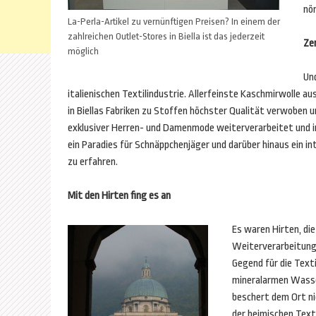
nör
La-Perla-Artikel zu vernünftigen Preisen? In einem der
zahlreichen Outlet-Stores in Biella ist das jederzeit
Ze
möglich
Und
italienischen Textilindustrie. Allerfeinste Kaschmirwolle a
in Biellas Fabriken zu Stoffen höchster Qualität verwoben un
exklusiver Herren- und Damenmode weiterverarbeitet und in
ein Paradies für Schnäppchenjäger und darüber hinaus ein i
zu erfahren.
Mit den Hirten fing es an
Es waren Hirten, die
Weiterverarbeitung 
Gegend für die Text
mineralarmen Wasser
beschert dem Ort ni
der heimischen Text