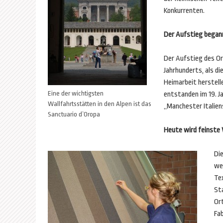
Konkurrenten.
Der Aufstieg begann
Der Aufstieg des Or
Jahrhunderts, als d
Heimarbeit herstel
Eine der wichtigsten
entstanden im 19. Ja
Wallfahrtsstätten in den Alpen ist das
„Manchester Italie
Sanctuario d`Oropa
Heute wird feinste
Di
we
Te
St
Ort
Fa