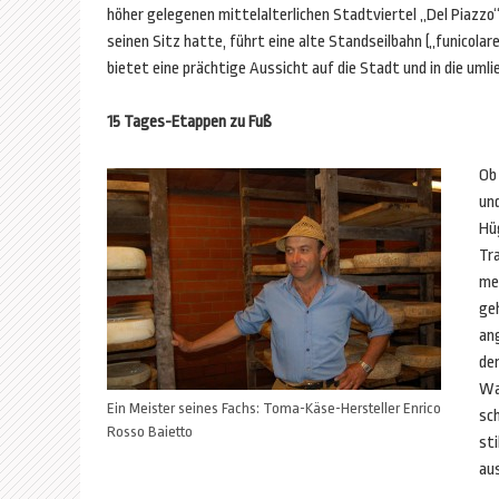
höher gelegenen mittelalterlichen Stadtviertel „Del Piazzo“
seinen Sitz hatte, führt eine alte Standseilbahn („funicolar
bietet eine prächtige Aussicht auf die Stadt und in die umli
15 Tages-Etappen zu Fuß
Ob 
un
Hü
Tra
mei
ge
an
der
Wal
Ein Meister seines Fachs: Toma-Käse-Hersteller Enrico
sc
Rosso Baietto
sti
au