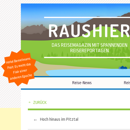
RAUSHIE
DAS REISEMAGAZIN MIT SPANNENDEN
REISEREPORTAGEN
Hotel Bemelmans
Post: Es weht das
Flair einer
anderen Epoche
Reise-News
Rei
ZURÜCK
←
Hoch hinaus im Pitztal
Beitragsnavigation