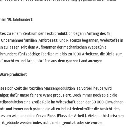
 im 18. Jahrhundert
tes zu einem Zentrum der Textilproduktion begann Anfang des 18.
ie Unternehmerfamilien Ambrosetti und Piacenza begannen, Webstoffe in
len zu lassen. Mit dem Aufkommen der mechanischen Webstühle
hrhundert fünfstöckige Fabriken mit bis zu 1000 Arbeitern, die Biella zum
ns“ machten und Arbeitskräfte aus dem ganzen Land anzogen.
 Ware produziert
ese Hoch-Zeit der textilen Massenproduktion ist vorbei, heute wird
niger, dafür umso feinere Ware produziert. Doch immer noch spielt die
xtilproduktion eine große Rolle im Wirtschaftleben der 50 000-Einwohner-
adt und immer noch prägen die alten Industriedenkmäler die Ansicht des
es am wild tosenden Cervo-Fluss (Fluss der Arbeit). Viele der historischen
brikgebäude werden indes nicht mehr genutzt oder sie wurden