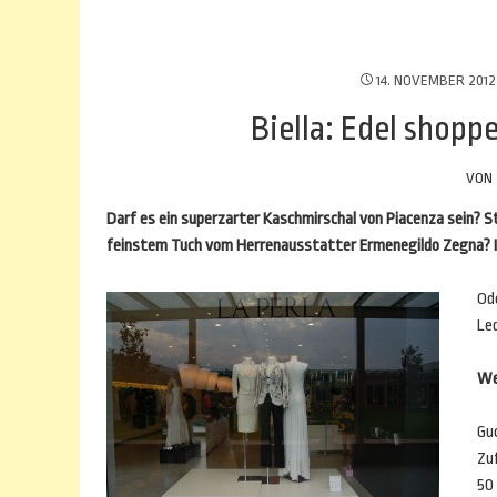
14. NOVEMBER 2012
Biella: Edel shop
VON
Darf es ein superzarter Kaschmirschal von Piacenza sein? St
feinstem Tuch vom Herrenausstatter Ermenegildo Zegna? I
Od
Le
Wer
Guc
Zu
50