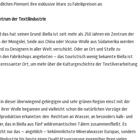
dlichen Piemont ihre exklusive Ware zu Fabrikpreisen an.
ntrum der Textilindustrie
 das hat seinen Grund: Biella ist seit mehr als 250 Jahren ein Zentrum der
us der Mongolei, Seide aus China oder Vicuna-Wolle aus Südamerika werden
d zu Designern in aller Welt verschickt. Oder an Ort und Stelle zu
 den Fabrikshops angeboten – das touristisch wenig bekannte Biella ist
nteressanter Ort, um mehr über die Kulturgeschichte der Textilverarbeitung
 in dieser überwiegend gebirgigen und sehr grünen Region einst mit der
ihrer Wolle begannen und vielleicht schon die natürlichen Vorzüge der
ilproduktion erkannten: den Reichtum an Wasser, an besonders kalk- und
, das in Biella aus fünf wildromantischen Tälern zusammenfließt. Es
cht nur das – angeblich – bekömmlichste Mineralwasser Europas, sondern
ilindustrie bis heute einen Qualitätsvorsprung gegenüber ihren vielen