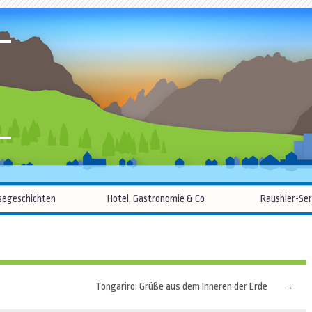
R
Zum
segeschichten
Hotel, Gastronomie & Co
Raushier-Ser
Inhalt
springen
Tongariro: Grüße aus dem Inneren der Erde
→