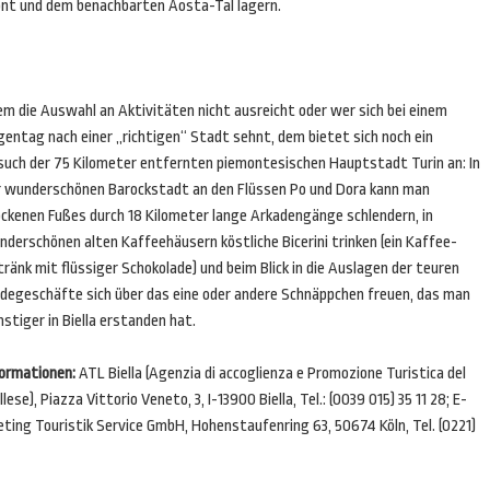
nt und dem benachbarten Aosta-Tal lagern.
m die Auswahl an Aktivitäten nicht ausreicht oder wer sich bei einem
entag nach einer „richtigen“ Stadt sehnt, dem bietet sich noch ein
such der 75 Kilometer entfernten piemontesischen Hauptstadt Turin an: In
r wunderschönen Barockstadt an den Flüssen Po und Dora kann man
ockenen Fußes durch 18 Kilometer lange Arkadengänge schlendern, in
derschönen alten Kaffeehäusern köstliche Bicerini trinken (ein Kaffee-
ränk mit flüssiger Schokolade) und beim Blick in die Auslagen der teuren
degeschäfte sich über das eine oder andere Schnäppchen freuen, das man
stiger in Biella erstanden hat.
formationen:
ATL Biella (Agenzia di accoglienza e Promozione Turistica del
llese), Piazza Vittorio Veneto, 3, I-13900 Biella, Tel.: (0039 015) 35 11 28; E-
eting Touristik Service GmbH, Hohenstaufenring 63, 50674 Köln, Tel. (0221)