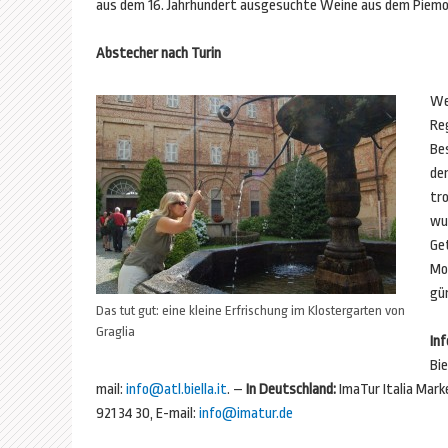
aus dem 16. Jahrhundert ausgesuchte Weine aus dem Piemo
Abstecher nach Turin
We
Reg
Be
de
tr
wun
Get
Mo
gün
Das tut gut: eine kleine Erfrischung im Klostergarten von
Graglia
In
Bie
mail:
info@atl.biella.it
. –
In Deutschland:
ImaTur Italia Mark
921 34 30, E-mail:
info@imatur.de