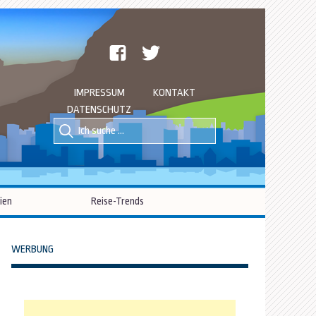
facebook
twitter
IMPRESSUM
KONTAKT
DATENSCHUTZ
Suche
Suche
nach::
nach:
ien
Reise-Trends
WERBUNG