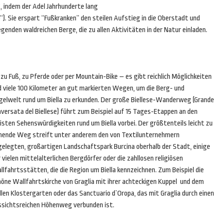
, indem der Adel Jahrhunderte lang
e“). Sie erspart “Fußkranken” den steilen Aufstieg in die Oberstadt und
egenden waldreichen Berge, die zu allen Aktivitäten in der Natur einladen.
zu Fuß, zu Pferde oder per Mountain-Bike – es gibt reichlich Möglichkeiten
d viele 100 Kilometer an gut markierten Wegen, um die Berg- und
gelwelt rund um Biella zu erkunden. Der große Biellese-Wanderweg (Grande
versata del Biellese) führt zum Beispiel auf 15 Tages-Etappen an den
sten Sehenswürdigkeiten rund um Biella vorbei. Der größtenteils leicht zu
hende Weg streift unter anderem den von Textilunternehmern
gelegten, großartigen Landschaftspark Burcina oberhalb der Stadt, einige
 vielen mittelalterlichen Bergdörfer oder die zahllosen religiösen
lfahrtsstätten, die die Region um Biella kennzeichnen. Zum Beispiel die
höne Wallfahrtskirche von Graglia mit ihrer achteckigen Kuppel und dem
llen Klostergarten oder das Sanctuario d`Oropa, das mit Graglia durch einen
ssichtsreichen Höhenweg verbunden ist.