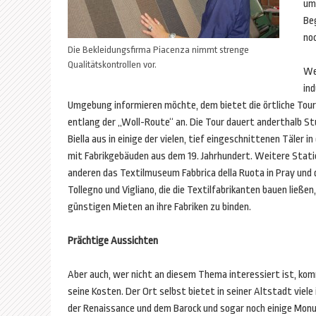
umf
Be
no
Die Bekleidungsfirma Piacenza nimmt strenge
Qualitätskontrollen vor.
Wer
ind
Umgebung informieren möchte, dem bietet die örtliche Tour
entlang der „Woll-Route“ an. Die Tour dauert anderthalb St
Biella aus in einige der vielen, tief eingeschnittenen Täler 
mit Fabrikgebäuden aus dem 19. Jahrhundert. Weitere Statio
anderen das Textilmuseum Fabbrica della Ruota in Pray und d
Tollegno und Vigliano, die die Textilfabrikanten bauen ließe
günstigen Mieten an ihre Fabriken zu binden.
Prächtige Aussichten
Aber auch, wer nicht an diesem Thema interessiert ist, ko
seine Kosten. Der Ort selbst bietet in seiner Altstadt viel
der Renaissance und dem Barock und sogar noch einige Mon