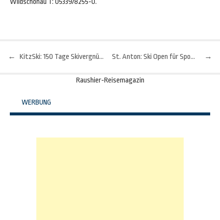
Wildschönau T: 05339/8255-0.
←
KitzSki: 150 Tage Skivergnügen
St. Anton: Ski Open für Sport- und Musikfans
→
Beitragsnavigation
Raushier-Reisemagazin
WERBUNG