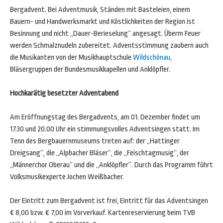
Bergadvent. Bei Adventmusik, Ständen mit Basteleien, einem
Bauern- und Handwerksmarkt und Köstlichkeiten der Region ist
Besinnung und nicht „Dauer-Berieselung“ angesagt. Überm Feuer
werden Schmalznudeln zubereitet. Adventsstimmung zaubern auch
die Musikanten von der Musikhauptschule
Wildschönau
,
Bläsergruppen der Bundesmusikkapellen und Anklöpfler.
Hochkarätig besetzter Adventabend
Am Eröffnungstag des Bergadvents, am 01. Dezember findet um
17.30 und 20.00 Uhr ein stimmungsvolles Adventsingen statt. Im
Tenn des Bergbauernmuseums treten auf: der „Hattinger
Dreigsang“, die „Alpbacher Bläser“, die „Feischtagmusig“, der
„Männerchor Oberau“ und die „Anklöpfler“. Durch das Programm führt
Volksmusikexperte Jochen Weißbacher.
Der Eintritt zum Bergadvent ist frei, Eintritt für das Adventsingen
€ 8,00 bzw. € 7,00 im Vorverkauf. Kartenreservierung beim TVB