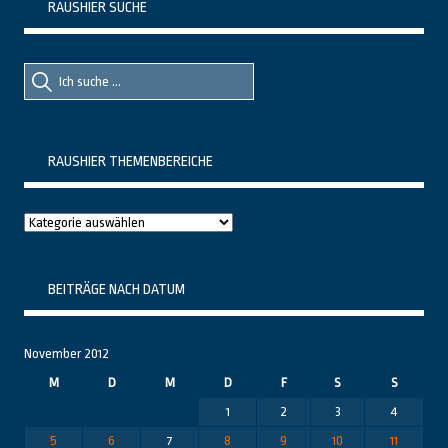
RAUSHIER SUCHE
Suche
Suche
nach::
nach:
RAUSHIER THEMENBEREICHE
Raushier
Themenbereiche
BEITRÄGE NACH DATUM
November 2012
M
D
M
D
F
S
S
1
2
3
4
5
6
7
8
9
10
11