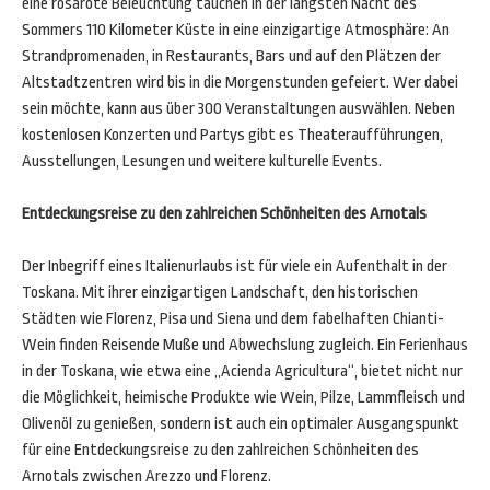
eine rosarote Beleuchtung tauchen in der längsten Nacht des
Sommers 110 Kilometer Küste in eine einzigartige Atmosphäre: An
Strandpromenaden, in Restaurants, Bars und auf den Plätzen der
Altstadtzentren wird bis in die Morgenstunden gefeiert. Wer dabei
sein möchte, kann aus über 300 Veranstaltungen auswählen. Neben
kostenlosen Konzerten und Partys gibt es Theateraufführungen,
Ausstellungen, Lesungen und weitere kulturelle Events.
Entdeckungsreise zu den zahlreichen Schönheiten des Arnotals
Der Inbegriff eines Italienurlaubs ist für viele ein Aufenthalt in der
Toskana. Mit ihrer einzigartigen Landschaft, den historischen
Städten wie Florenz, Pisa und Siena und dem fabelhaften Chianti-
Wein finden Reisende Muße und Abwechslung zugleich. Ein Ferienhaus
in der Toskana, wie etwa eine „Acienda Agricultura“, bietet nicht nur
die Möglichkeit, heimische Produkte wie Wein, Pilze, Lammfleisch und
Olivenöl zu genießen, sondern ist auch ein optimaler Ausgangspunkt
für eine Entdeckungsreise zu den zahlreichen Schönheiten des
Arnotals zwischen Arezzo und Florenz.