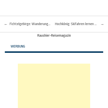
←
Fichtelgebirge: Wanderungen von und für Sehbehinderte
Hochkönig: Skifahren lernen mit Geld-Zurück-Garantie
→
Beitragsnavigation
Raushier-Reisemagazin
WERBUNG