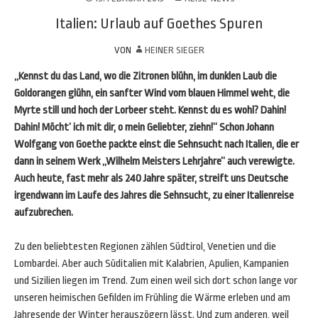
Italien: Urlaub auf Goethes Spuren
VON
HEINER SIEGER
„Kennst du das Land, wo die Zitronen blühn, im dunklen Laub die
Goldorangen glühn, ein sanfter Wind vom blauen Himmel weht, die
Myrte still und hoch der Lorbeer steht. Kennst du es wohl? Dahin!
Dahin! Möcht‘ ich mit dir, o mein Geliebter, ziehn!“ Schon Johann
Wolfgang von Goethe packte einst die Sehnsucht nach Italien, die er
dann in seinem Werk „Wilhelm Meisters Lehrjahre“ auch verewigte.
Auch heute, fast mehr als 240 Jahre später, streift uns Deutsche
irgendwann im Laufe des Jahres die Sehnsucht, zu einer Italienreise
aufzubrechen.
Zu den beliebtesten Regionen zählen Südtirol, Venetien und die
Lombardei. Aber auch Süditalien mit Kalabrien, Apulien, Kampanien
und Sizilien liegen im Trend. Zum einen weil sich dort schon lange vor
unseren heimischen Gefilden im Frühling die Wärme erleben und am
Jahresende der Winter herauszögern lässt. Und zum anderen, weil