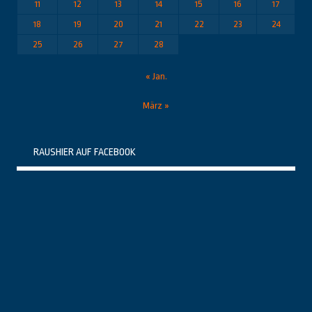
11
12
13
14
15
16
17
18
19
20
21
22
23
24
25
26
27
28
« Jan.
März »
RAUSHIER AUF FACEBOOK