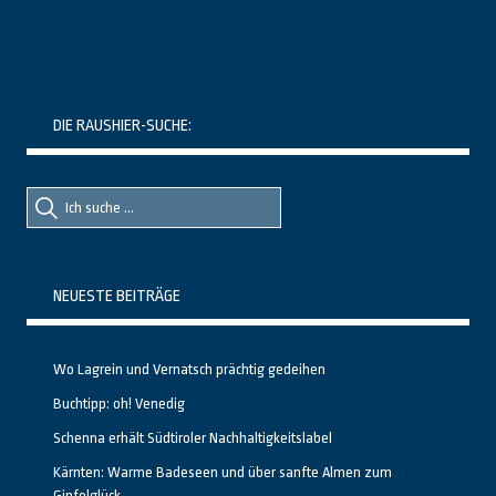
DIE RAUSHIER-SUCHE:
Suche
Suche
nach::
nach:
NEUESTE BEITRÄGE
Wo Lagrein und Vernatsch prächtig gedeihen
Buchtipp: oh! Venedig
Schenna erhält Südtiroler Nachhaltigkeitslabel
Kärnten: Warme Badeseen und über sanfte Almen zum
Gipfelglück