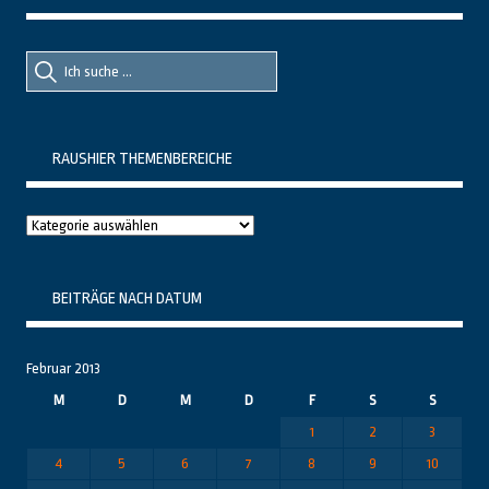
Suche
Suche
nach::
nach:
RAUSHIER THEMENBEREICHE
Raushier
Themenbereiche
BEITRÄGE NACH DATUM
Februar 2013
M
D
M
D
F
S
S
1
2
3
4
5
6
7
8
9
10