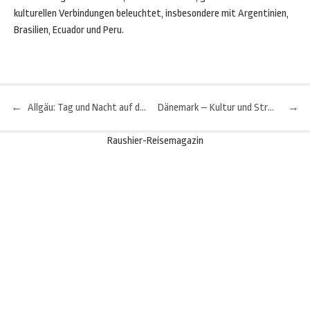
kulturellen Verbindungen beleuchtet, insbesondere mit Argentinien,
Brasilien, Ecuador und Peru.
←
Allgäu: Tag und Nacht auf den Spuren des Märchenkönigs
Dänemark – Kultur und Strandurlaub
→
Beitragsnavigation
Raushier-Reisemagazin