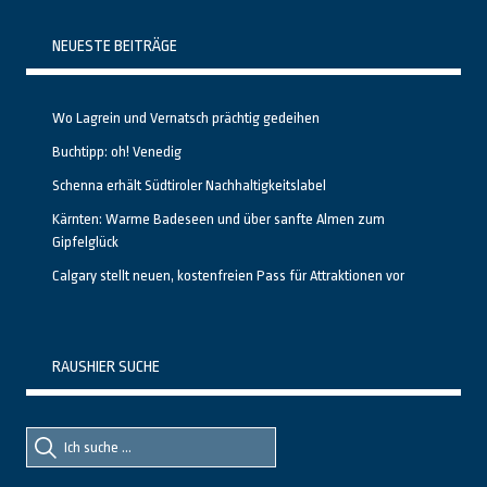
NEUESTE BEITRÄGE
Wo Lagrein und Vernatsch prächtig gedeihen
Buchtipp: oh! Venedig
Schenna erhält Südtiroler Nachhaltigkeitslabel
Kärnten: Warme Badeseen und über sanfte Almen zum
Gipfelglück
Calgary stellt neuen, kostenfreien Pass für Attraktionen vor
RAUSHIER SUCHE
Suche
Suche
nach::
nach: