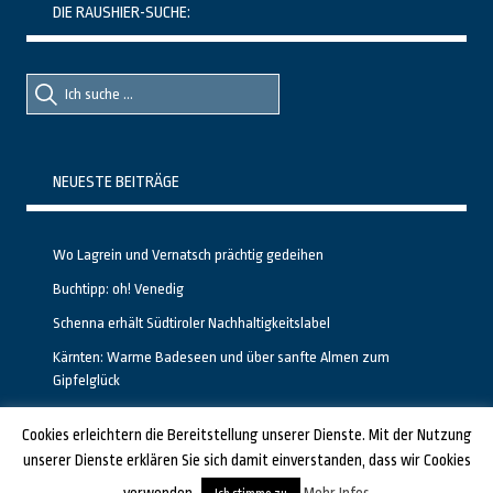
DIE RAUSHIER-SUCHE:
Suche
Suche
nach::
nach:
NEUESTE BEITRÄGE
Wo Lagrein und Vernatsch prächtig gedeihen
Buchtipp: oh! Venedig
Schenna erhält Südtiroler Nachhaltigkeitslabel
Kärnten: Warme Badeseen und über sanfte Almen zum
Gipfelglück
Calgary stellt neuen, kostenfreien Pass für Attraktionen vor
Cookies erleichtern die Bereitstellung unserer Dienste. Mit der Nutzung
unserer Dienste erklären Sie sich damit einverstanden, dass wir Cookies
GESTALTET UND PROGRAMMIERT VON ALBERTO & FRANZ BEI
LUCID.BERLIN