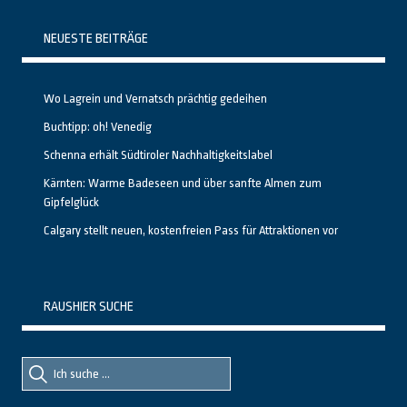
NEUESTE BEITRÄGE
Wo Lagrein und Vernatsch prächtig gedeihen
Buchtipp: oh! Venedig
Schenna erhält Südtiroler Nachhaltigkeitslabel
Kärnten: Warme Badeseen und über sanfte Almen zum
Gipfelglück
Calgary stellt neuen, kostenfreien Pass für Attraktionen vor
RAUSHIER SUCHE
Suche
Suche
nach::
nach: