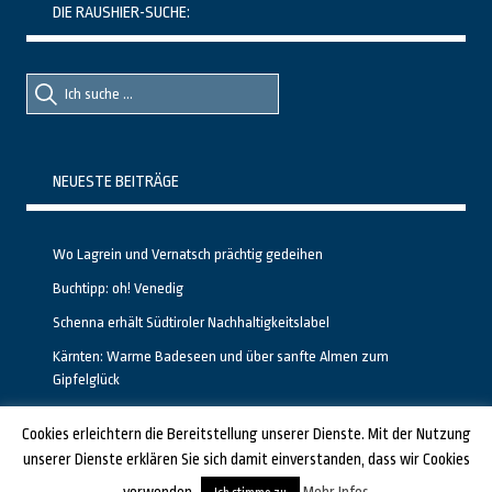
DIE RAUSHIER-SUCHE:
Suche
Suche
nach::
nach:
NEUESTE BEITRÄGE
Wo Lagrein und Vernatsch prächtig gedeihen
Buchtipp: oh! Venedig
Schenna erhält Südtiroler Nachhaltigkeitslabel
Kärnten: Warme Badeseen und über sanfte Almen zum
Gipfelglück
Calgary stellt neuen, kostenfreien Pass für Attraktionen vor
Cookies erleichtern die Bereitstellung unserer Dienste. Mit der Nutzung
unserer Dienste erklären Sie sich damit einverstanden, dass wir Cookies
GESTALTET UND PROGRAMMIERT VON ALBERTO & FRANZ BEI
LUCID.BERLIN