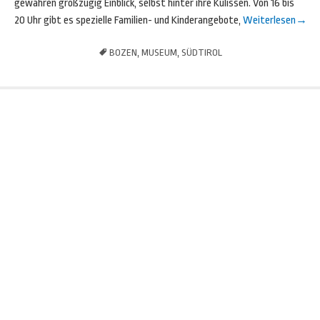
gewähren großzügig Einblick, selbst hinter ihre Kulissen. Von 16 bis
20 Uhr gibt es spezielle Familien- und Kinderangebote,
Weiterlesen
→
BOZEN
,
MUSEUM
,
SÜDTIROL