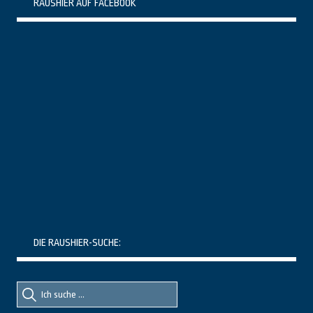
RAUSHIER AUF FACEBOOK
DIE RAUSHIER-SUCHE:
Suche
Suche
nach::
nach: