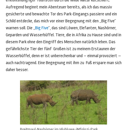
erlebnishungriger Touristen durch die wilde Natur kutschiert.
Aufregend beginnt mein Abenteuer bereits, als ich das massiv
gesicherte und bewachte Tor des Park-Eingangs passiere und ein
Schild entdecke, das mich vor einer Begegnung mit den „Big Five“
warnen soll. Die „
Big Five
“, das sind Löwen, Elefanten, Nashörner,
Geparden und Wasserbüffel. Tiere, die in Afrika zu Hause sind und in
diesem Park ohne den Eingriff des Menschen natürlich leben. Das
gefährlichste Tier der fünf Großen ist zu meinem Erstaunen der
Wasserbüffel, denn er ist unberechenbar und – einmal provoziert –
auch nachtragend. Eine Begegnung mit ihm zu Fuß erspare man sich
daher besser.
Breitmaul-Nashörner im Hluhluwe-iMfolozi-Park.