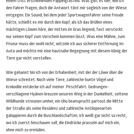
einem trist erscheinenden Pappelgrasfeld. Was gibt es hier, will ich
den Fahrer fragen, doch die Antwort tönt mir sogleich von der Wiese
entgegen. Ein Sound, bei dem jeder Sportwagenfahrer seine Freude
hätte, schießt es mir durch den Kopf, als ich das Brüllen eines
mächtigen Löwen höre, der mitten im Gras liegend, fast versteckt
nur seinen Kopf zum Vorschein kommen lässt. Was eine Mähne, zum
Friseur muss der wohl nicht, witzele ich aus sicherer Entfernung im
Auto und möchte mir eine hautnahe Begegnung mit diesem König der
Tiere gar nicht vorstellen.
Wie gebannt bin ich von der Erhabenheit, mit der der Löwe über die
Wiese schreitet. Noch viele Tiere, zahlreiche bunte Vögel und
Krokodile entdecke ich auf meiner Pirschfahrt. Gedrungen-
verschlagene Hyänen kreuzen unseren Weg in der Dunkelheit, seltene
Wildhunde streunen umher, ein Uhu beansprucht partout die Mitte
der Straße als seine Residenz und zahlreiche Antilopenarten
galoppieren durch die Buschlandschaften. Ich weiß gar nicht so recht,
wo ich zuerst hinschauen soll, die Eindrücke prasseln auf mich ein,
ohne mich zu ermüden.