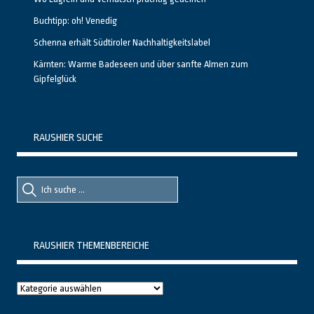
Buchtipp: oh! Venedig
Schenna erhält Südtiroler Nachhaltigkeitslabel
Kärnten: Warme Badeseen und über sanfte Almen zum
Gipfelglück
RAUSHIER SUCHE
Suche
Suche
nach::
nach:
RAUSHIER THEMENBEREICHE
Raushier
Themenbereiche