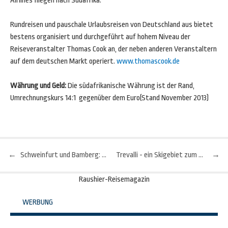
Airlines fliegen nach Südafrika.
Rundreisen und pauschale Urlaubsreisen von Deutschland aus bietet
bestens organisiert und durchgeführt auf hohem Niveau der
Reiseveranstalter Thomas Cook an, der neben anderen Veranstaltern
auf dem deutschen Markt operiert.
www.thomascook.de
Währung und Geld:
Die südafrikanische Währung ist der Rand,
Umrechnungskurs 14:1 gegenüber dem Euro(Stand November 2013)
←
Schweinfurt und Bamberg: Eine kulinarische Reise durch Franken
Trevalli - ein Skigebiet zum Verlieben
→
Beitragsnavigation
Raushier-Reisemagazin
WERBUNG