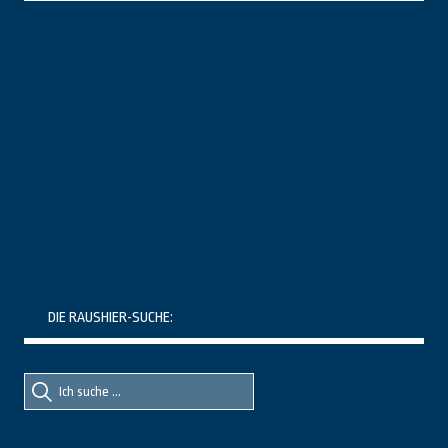
DIE RAUSHIER-SUCHE:
Suche
Suche
nach::
nach: