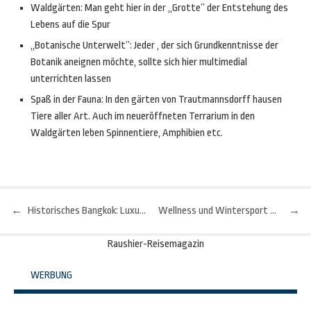
Waldgärten: Man geht hier in der ,,Grotte’’ der Entstehung des
Lebens auf die Spur
,,Botanische Unterwelt’’: Jeder , der sich Grundkenntnisse der
Botanik aneignen möchte, sollte sich hier multimedial
unterrichten lassen
Spaß in der Fauna: In den gärten von Trautmannsdorff hausen
Tiere aller Art. Auch im neueröffneten Terrarium in den
Waldgärten leben Spinnentiere, Amphibien etc.
←
Historisches Bangkok: Luxushotel in exotischer Metropole
Wellness und Wintersport - Südtirol ruft!
→
Beitragsnavigation
Raushier-Reisemagazin
WERBUNG