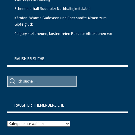
Schenna erhält Südtiroler Nachhaltigkeitslabel
Kärnten: Warme Badeseen und über sanfte Almen zum
Gipfelglück
Calgary stellt neuen, kostenfreien Pass für Attraktionen vor
RAUSHIER SUCHE
Suche
Suche
nach::
nach:
RAUSHIER THEMENBEREICHE
Raushier
Themenbereiche