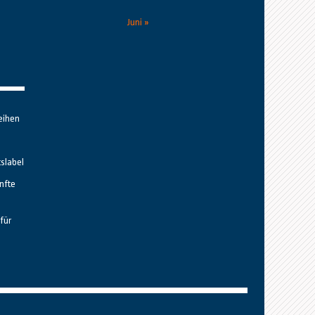
Juni »
eihen
tslabel
nfte
für