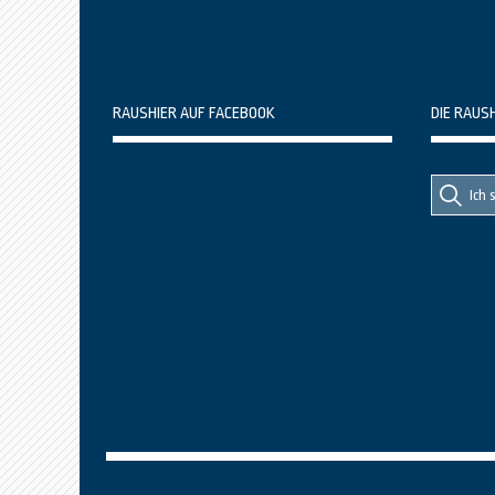
RAUSHIER AUF FACEBOOK
DIE RAUS
Suche
Suche
nach::
nach: