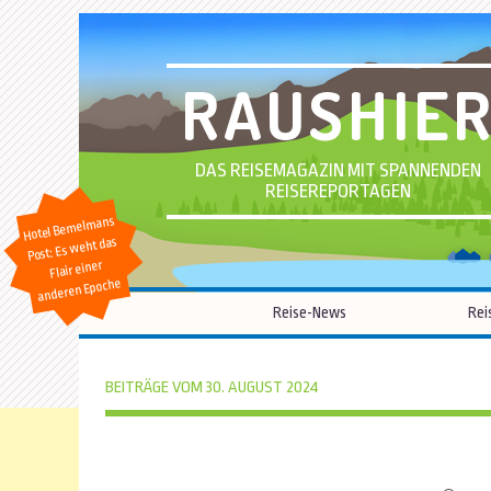
RAUSHIE
DAS REISEMAGAZIN MIT SPANNENDEN
REISEREPORTAGEN
Hotel Bemelmans
Post: Es weht das
Flair einer
anderen Epoche
Reise-News
Rei
BEITRÄGE VOM 30. AUGUST 2024