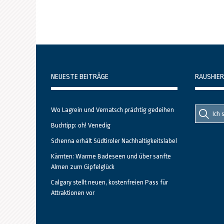
NEUESTE BEITRÄGE
RAUSHIER
Suche
Suche
Wo Lagrein und Vernatsch prächtig gedeihen
nach::
nach:
Buchtipp: oh! Venedig
Schenna erhält Südtiroler Nachhaltigkeitslabel
Kärnten: Warme Badeseen und über sanfte
Almen zum Gipfelglück
Calgary stellt neuen, kostenfreien Pass für
Attraktionen vor