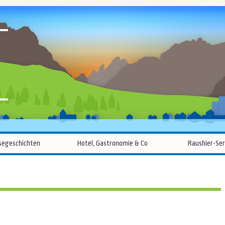
R
Zum
segeschichten
Hotel, Gastronomie & Co
Raushier-Ser
Inhalt
springen