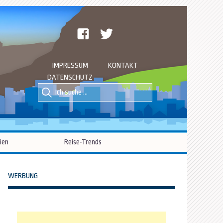
facebook
twitter
IMPRESSUM
KONTAKT
DATENSCHUTZ
Suche
Suche
nach::
nach:
ien
Reise-Trends
WERBUNG