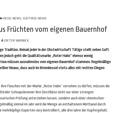
REISE-NEWS
,
SÜDTIROL-NEWS
aus Früchten vom eigenen Bauernhof
N
DIETER WARNICK
e Tradition. Beinah jeder in der Obstwirtschaft Tätige stellt neben Saft
nden jedoch geht die Qualitätsmarke „Roter Hahn“ ebenso wenig
e etwa müssen ausnahmslos vom eigenen Bauernhof stammen. Regelmäßige
über hinaus, dass auch im Brennkessel stets alles mit rechten Dingen
 ihre Flaschen mit der Marke „Roter Hahn“ versehen zu dürfen, müssen die
tiroler Schnapsbrenner ihre Destillate nicht nur einer strengen
nsorischen Prüfung unterziehen lassen, sondern auch einer chemischen:
gelmäßig einmal im Jahr wird die Menge an enthaltenem Methanol durch
e mehrköpfige Experten-Jury kontrolliert, alle drei Jahre der Kupfergehalt.