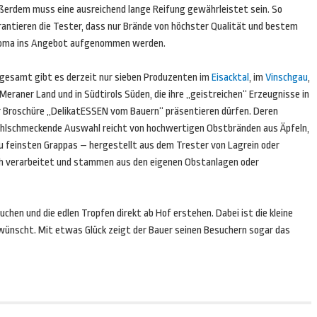
ßerdem muss eine ausreichend lange Reifung gewährleistet sein. So
rantieren die Tester, dass nur Brände von höchster Qualität und bestem
oma ins Angebot aufgenommen werden.
sgesamt gibt es derzeit nur sieben Produzenten im
Eisacktal
, im
Vinschgau
,
Meraner Land und in Südtirols Süden, die ihre „geistreichen“ Erzeugnisse in
r Broschüre „DelikatESSEN vom Bauern“ präsentieren dürfen. Deren
hlschmeckende Auswahl reicht von hochwertigen Obstbränden aus Äpfeln,
 zu feinsten Grappas – hergestellt aus dem Trester von Lagrein oder
sch verarbeitet und stammen aus den eigenen Obstanlagen oder
hen und die edlen Tropfen direkt ab Hof erstehen. Dabei ist die kleine
rwünscht. Mit etwas Glück zeigt der Bauer seinen Besuchern sogar das