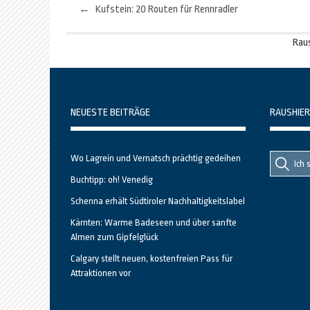
←
Kufstein: 20 Routen für Rennradler
Beitragsnavigation
Rau
NEUESTE BEITRÄGE
RAUSHIER
Suche
Suche
Wo Lagrein und Vernatsch prächtig gedeihen
nach::
nach:
Buchtipp: oh! Venedig
Schenna erhält Südtiroler Nachhaltigkeitslabel
Kärnten: Warme Badeseen und über sanfte
Almen zum Gipfelglück
Calgary stellt neuen, kostenfreien Pass für
Attraktionen vor