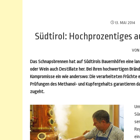
13. MAI 2014
Südtirol: Hochprozentiges 
VO
Das Schnapsbrennen hat auf Südtirols Bauernhöfen eine lang
oder Wein auch Destillate her. Bei ihren hochwertigen Brä
Kompromisse ein wie anderswo: Die verarbeiteten Frücht
Prüfungen des Methanol- und Kupfergehalts garantieren dar
zugeht.
Um
Süd
se
Re
ein