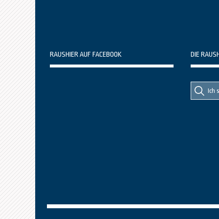
RAUSHIER AUF FACEBOOK
DIE RAUS
Suche
Suche
nach::
nach: