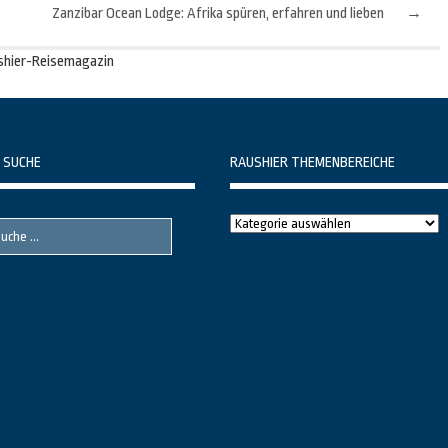
Zanzibar Ocean Lodge: Afrika spüren, erfahren und lieben
→
shier-Reisemagazin
 SUCHE
RAUSHIER THEMENBEREICHE
Raushier
Themenbereiche