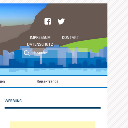
facebook
twitter
IMPRESSUM
KONTAKT
DATENSCHUTZ
Suche
Suche
nach::
nach:
ien
Reise-Trends
WERBUNG