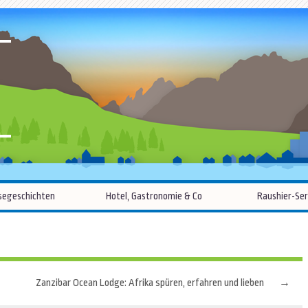
R
Zum
segeschichten
Hotel, Gastronomie & Co
Raushier-Ser
Inhalt
springen
Zanzibar Ocean Lodge: Afrika spüren, erfahren und lieben
→