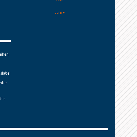
Juni »
eihen
tslabel
nfte
für