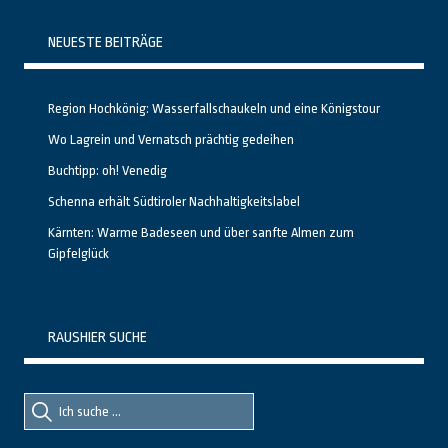
NEUESTE BEITRÄGE
Region Hochkönig: Wasserfallschaukeln und eine Königstour
Wo Lagrein und Vernatsch prächtig gedeihen
Buchtipp: oh! Venedig
Schenna erhält Südtiroler Nachhaltigkeitslabel
Kärnten: Warme Badeseen und über sanfte Almen zum
Gipfelglück
RAUSHIER SUCHE
Suche
Suche
nach::
nach: