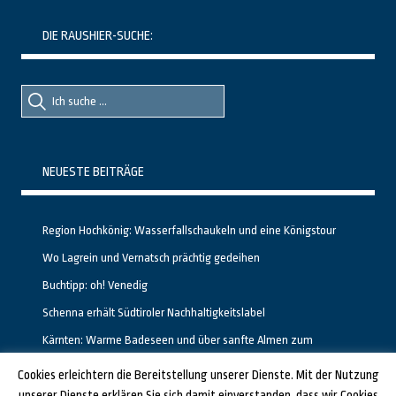
DIE RAUSHIER-SUCHE:
Suche
Suche
nach::
nach:
NEUESTE BEITRÄGE
Region Hochkönig: Wasserfallschaukeln und eine Königstour
Wo Lagrein und Vernatsch prächtig gedeihen
Buchtipp: oh! Venedig
Schenna erhält Südtiroler Nachhaltigkeitslabel
Kärnten: Warme Badeseen und über sanfte Almen zum
Gipfelglück
Cookies erleichtern die Bereitstellung unserer Dienste. Mit der Nutzung
unserer Dienste erklären Sie sich damit einverstanden, dass wir Cookies