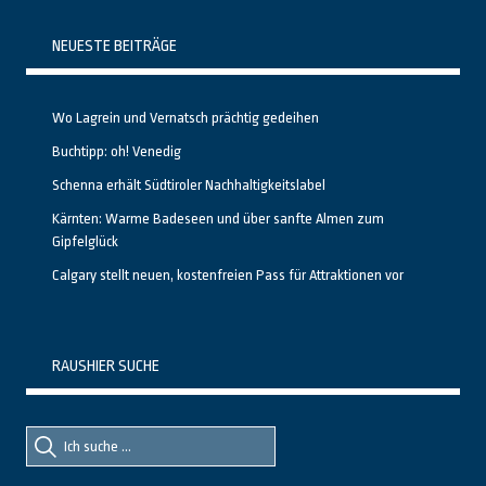
NEUESTE BEITRÄGE
Wo Lagrein und Vernatsch prächtig gedeihen
Buchtipp: oh! Venedig
Schenna erhält Südtiroler Nachhaltigkeitslabel
Kärnten: Warme Badeseen und über sanfte Almen zum
Gipfelglück
Calgary stellt neuen, kostenfreien Pass für Attraktionen vor
RAUSHIER SUCHE
Suche
Suche
nach::
nach: