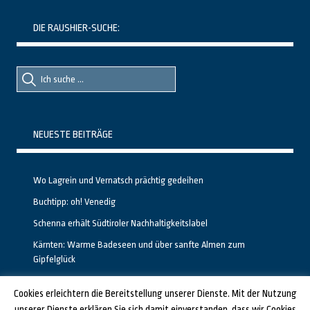
DIE RAUSHIER-SUCHE:
Suche
Suche
nach::
nach:
NEUESTE BEITRÄGE
Wo Lagrein und Vernatsch prächtig gedeihen
Buchtipp: oh! Venedig
Schenna erhält Südtiroler Nachhaltigkeitslabel
Kärnten: Warme Badeseen und über sanfte Almen zum
Gipfelglück
Calgary stellt neuen, kostenfreien Pass für Attraktionen vor
Cookies erleichtern die Bereitstellung unserer Dienste. Mit der Nutzung
unserer Dienste erklären Sie sich damit einverstanden, dass wir Cookies