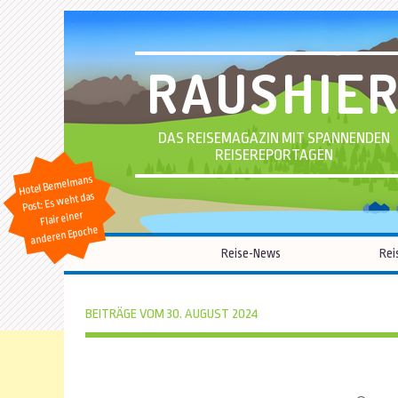
RAUSHIE
DAS REISEMAGAZIN MIT SPANNENDEN
REISEREPORTAGEN
Hotel Bemelmans
Post: Es weht das
Flair einer
anderen Epoche
Reise-News
Rei
BEITRÄGE VOM 30. AUGUST 2024