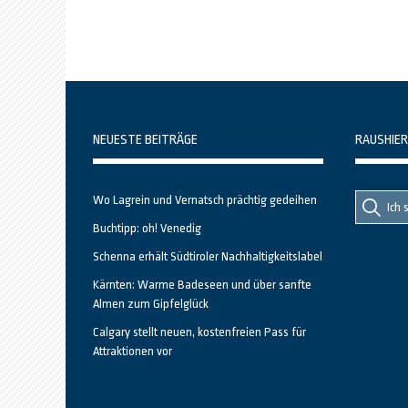
NEUESTE BEITRÄGE
RAUSHIER
Suche
Suche
Wo Lagrein und Vernatsch prächtig gedeihen
nach::
nach:
Buchtipp: oh! Venedig
Schenna erhält Südtiroler Nachhaltigkeitslabel
Kärnten: Warme Badeseen und über sanfte
Almen zum Gipfelglück
Calgary stellt neuen, kostenfreien Pass für
Attraktionen vor