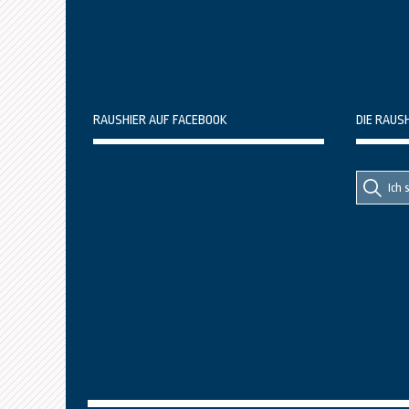
RAUSHIER AUF FACEBOOK
DIE RAUS
Suche
Suche
nach::
nach: