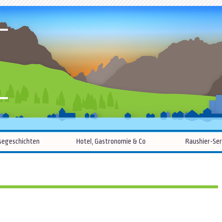
R
Zum
segeschichten
Hotel, Gastronomie & Co
Raushier-Ser
Inhalt
springen