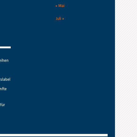
« Mai
Juli »
eihen
tslabel
nfte
für