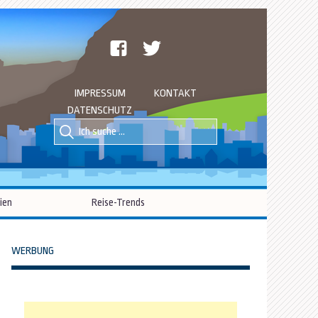
facebook
twitter
IMPRESSUM
KONTAKT
DATENSCHUTZ
Suche
Suche
nach::
nach:
ien
Reise-Trends
WERBUNG