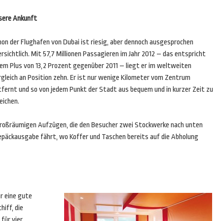
sere Ankunft
hon der Flughafen von Dubai ist riesig, aber dennoch ausgesprochen
rsichtlich. Mit 57,7 Millionen Passagieren im Jahr 2012 – das entspricht
nem Plus von 13,2 Prozent gegenüber 2011 – liegt er im weltweiten
rgleich an Position zehn. Er ist nur wenige Kilometer vom Zentrum
tfernt und so von jedem Punkt der Stadt aus bequem und in kurzer Zeit zu
eichen.
großräumigen Aufzügen, die den Besucher zwei Stockwerke nach unten
epäckausgabe fährt, wo Koffer und Taschen bereits auf die Abholung
r eine gute
iff, die
für vier