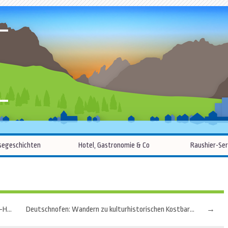
R
Zum
segeschichten
Hotel, Gastronomie & Co
Raushier-Ser
Inhalt
springen
Tauchparadies: Sint Eustatius braucht keinen Karibik-Hochglanz
Deutschnofen: Wandern zu kulturhistorischen Kostbarkeiten
→