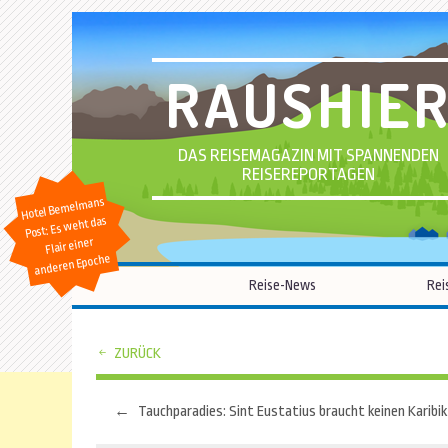
RAUSHIE
DAS REISEMAGAZIN MIT SPANNENDEN
REISEREPORTAGEN
Hotel Bemelmans
Post: Es weht das
Flair einer
anderen Epoche
Reise-News
Rei
ZURÜCK
←
Beitragsnavigation