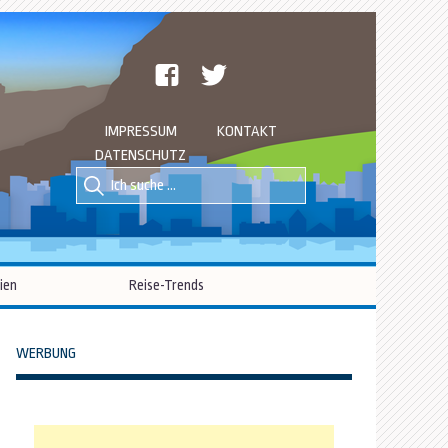
facebook
twitter
IMPRESSUM
KONTAKT
DATENSCHUTZ
Suche
Suche
nach::
nach:
ien
Reise-Trends
WERBUNG