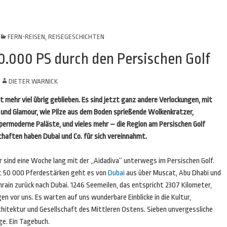
FERN-REISEN
,
REISEGESCHICHTEN
50.000 PS durch den Persischen Golf
N
DIETER WARNICK
 mehr viel übrig geblieben. Es sind jetzt ganz andere Verlockungen, mit
 und Glamour, wie Pilze aus dem Boden sprießende Wolkenkratzer,
permoderne Paläste, und vieles mehr – die Region am Persischen Golf
chaften haben Dubai und Co. für sich vereinnahmt.
r sind eine Woche lang mit der „Aidadiva“ unterwegs im Persischen Golf.
t 50 000 Pferdestärken geht es von
Dubai
aus über Muscat, Abu Dhabi und
rain zurück nach Dubai. 1246 Seemeilen, das entspricht 2307 Kilometer,
gen vor uns. Es warten auf uns wunderbare Einblicke in die Kultur,
chitektur und Gesellschaft des Mittleren Ostens. Sieben unvergessliche
ge. Ein Tagebuch.