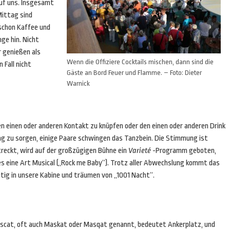
auf uns. Insgesamt
Mittag sind
 schon Kaffee und
ge hin. Nicht
r genießen als
Wenn die Offiziere Cocktails mischen, dann sind die
 Fall nicht
Gäste an Bord Feuer und Flamme. – Foto: Dieter
Warnick
 einen oder anderen Kontakt zu knüpfen oder den einen oder anderen Drink
 zu sorgen, einige Paare schwingen das Tanzbein. Die Stimmung ist
treckt, wird auf der großzügigen Bühne ein
Varieté
-Programm geboten,
 es eine Art Musical („Rock me Baby“). Trotz aller Abwechslung kommt das
tig in unsere Kabine und träumen von „1001 Nacht“.
scat, oft auch Maskat oder Masqat genannt, bedeutet Ankerplatz, und