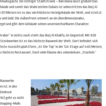
 Urlaubsgäste. Ein richtiger Stadtstrand – Barcelona lässt grüßen! Das
bäude und somit das Wahrzeichen Dubais ist unbestritten das Burj Al
n 331 Metern ist es das vierthöchste Hotelgebäude der Welt, und strotzt
s und Gold. Die Außenfront erinnert an ein überdimensionales,
egel und gibt dem Gebäude seinen unverwechselbaren Charakter.
raber“ in nichts nach steht das Burj Al Khalifa, im Gegenteil. Mit 828
Stockwerken ist es das höchste Bauwerk der Welt. Dort befindet sich
öchste Aussichtsplattform „At the Top“ in der 124. Etage auf 440 Metern,
as höchste Restaurant. Doch viele Räume des voluminösen „Stachels“
n Bauwerke
n ist. In den
 Eindruck
kt) geht es nicht
 Shopping-Malls