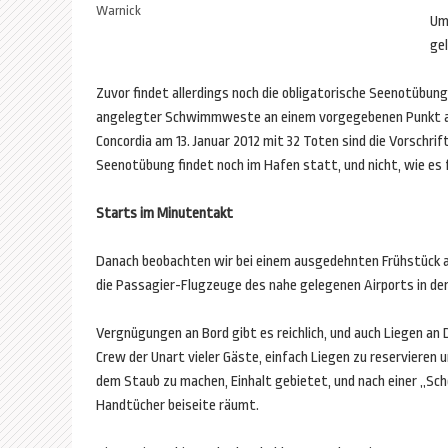
Warnick
Um
ge
Zuvor findet allerdings noch die obligatorische Seenotübun
angelegter Schwimmweste an einem vorgegebenen Punkt an 
Concordia am 13. Januar 2012 mit 32 Toten sind die Vorschr
Seenotübung findet noch im Hafen statt, und nicht, wie es f
Starts im Minutentakt
Danach beobachten wir bei einem ausgedehnten Frühstück 
die Passagier-Flugzeuge des nahe gelegenen Airports in de
Vergnügungen an Bord gibt es reichlich, und auch Liegen an D
Crew der Unart vieler Gäste, einfach Liegen zu reservieren 
dem Staub zu machen, Einhalt gebietet, und nach einer „Sch
Handtücher beiseite räumt.