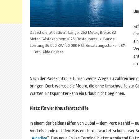
Un
Sc
Das ist die „Aidadiva“: Länge: 252 Meter; Breite: 32
übe
Meter; Gästekabinen: 1025; Restaurants: 7; Bars: 11;
ei
Leistung 36 000 KW (50 000 PS), Besatzungsstärke: 587.
Ve
– Foto: Aida Cruises
en
err
Nach der Passkontrolle führen weite Wege zu zahlreichen 
bringen. Dort wartet die Metro, die ohne Umschweife zur G
warten. Entspannter kann ein Urlaub nicht beginnen.
Platz für vier Kreuzfahrtschiffe
In einem der beiden Häfen von Dubai – dem Port Rashid – nu
Viertelstunde mit dem Bus entfernt, wartet schon unser Sch
„
Aidadiva
“. Das neue Cruise Terminal bietet genügend Platz 