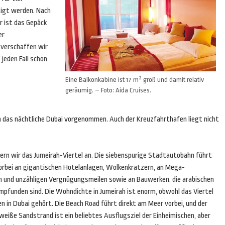
tigt werden. Nach
r ist das Gepäck
er
 verschaffen wir
 jeden Fall schon
Eine Balkonkabine ist 17 m² groß und damit relativ
geräumig. – Foto: Aida Cruises.
ch das nächtliche Dubai vorgenommen. Auch der Kreuzfahrthafen liegt nicht
ern wir das Jumeirah-Viertel an. Die siebenspurige Stadtautobahn führt
orbei an gigantischen Hotelanlagen, Wolkenkratzern, an Mega-
n und unzähligen Vergnügungsmeilen sowie an Bauwerken, die arabischen
pfunden sind. Die Wohndichte in Jumeirah ist enorm, obwohl das Viertel
n in Dubai gehört. Die Beach Road führt direkt am Meer vorbei, und der
weiße Sandstrand ist ein beliebtes Ausflugsziel der Einheimischen, aber