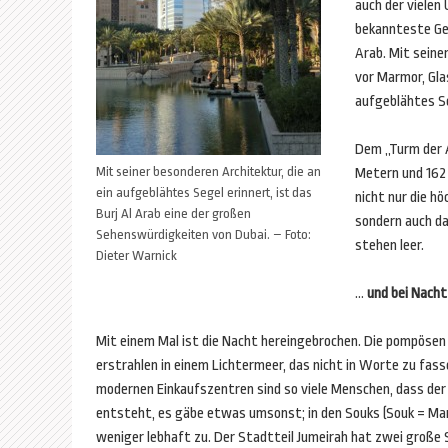
auch der vielen
bekannteste Ge
Arab. Mit seine
vor Marmor, Gla
aufgeblähtes S
Dem „Turm der A
Mit seiner besonderen Architektur, die an
Metern und 162 
ein aufgeblähtes Segel erinnert, ist das
nicht nur die h
Burj Al Arab eine der großen
sondern auch d
Sehenswürdigkeiten von Dubai. – Foto:
stehen leer.
Dieter Warnick
…
und bei Nacht
Mit einem Mal ist die Nacht hereingebrochen. Die pompöse
erstrahlen in einem Lichtermeer, das nicht in Worte zu fasse
modernen Einkaufszentren sind so viele Menschen, dass der
entsteht, es gäbe etwas umsonst; in den Souks (Souk = Mar
weniger lebhaft zu. Der Stadtteil Jumeirah hat zwei große