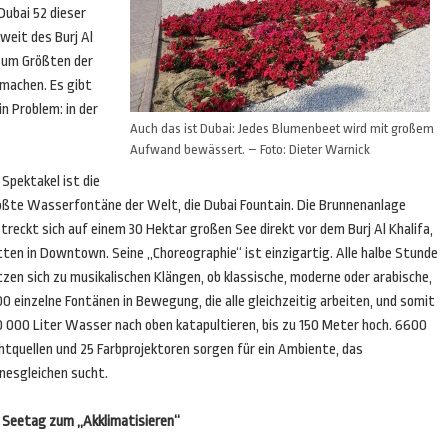
Dubai 52 dieser
weit des Burj Al
zum Größten der
machen. Es gibt
in Problem: in der
Auch das ist Dubai: Jedes Blumenbeet wird mit großem
Aufwand bewässert. – Foto: Dieter Warnick
 Spektakel ist die
ößte Wasserfontäne der Welt, die Dubai Fountain. Die Brunnenanlage
treckt sich auf einem 30 Hektar großen See direkt vor dem Burj Al Khalifa,
ten in Downtown. Seine „Choreographie“ ist einzigartig. Alle halbe Stunde
zen sich zu musikalischen Klängen, ob klassische, moderne oder arabische,
0 einzelne Fontänen in Bewegung, die alle gleichzeitig arbeiten, und somit
0 000 Liter Wasser nach oben katapultieren, bis zu 150 Meter hoch. 6600
htquellen und 25 Farbprojektoren sorgen für ein Ambiente, das
nesgleichen sucht.
n Seetag zum „Akklimatisieren“