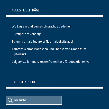
NEUESTE BEITRÄGE
Wo Lagrein und Vernatsch prächtig gedeihen
Buchtipp: oh! Venedig
Schenna erhält Südtiroler Nachhaltigkeitslabel
Kärnten: Warme Badeseen und über sanfte Almen zum
Gipfelglück
Calgary stellt neuen, kostenfreien Pass für Attraktionen vor
RAUSHIER SUCHE
Suche
Suche
nach::
nach: