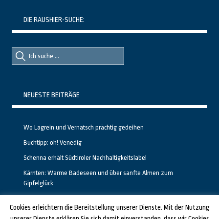
DIE RAUSHIER-SUCHE:
Suche
Suche
nach::
nach:
NEUESTE BEITRÄGE
Wo Lagrein und Vernatsch prächtig gedeihen
Buchtipp: oh! Venedig
Schenna erhält Südtiroler Nachhaltigkeitslabel
Kärnten: Warme Badeseen und über sanfte Almen zum
Gipfelglück
Calgary stellt neuen, kostenfreien Pass für Attraktionen vor
Cookies erleichtern die Bereitstellung unserer Dienste. Mit der Nutzung
unserer Dienste erklären Sie sich damit einverstanden, dass wir Cookies