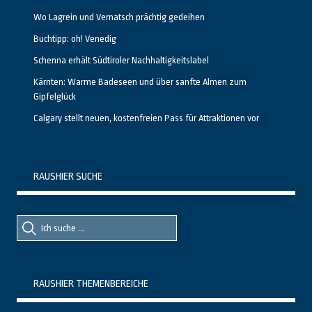
Wo Lagrein und Vernatsch prächtig gedeihen
Buchtipp: oh! Venedig
Schenna erhält Südtiroler Nachhaltigkeitslabel
Kärnten: Warme Badeseen und über sanfte Almen zum
Gipfelglück
Calgary stellt neuen, kostenfreien Pass für Attraktionen vor
RAUSHIER SUCHE
Suche
Suche
nach::
nach:
RAUSHIER THEMENBEREICHE