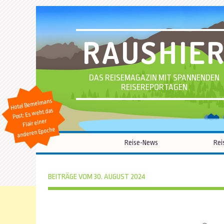
RAUSHIE
DAS REISEMAGAZIN MIT SPANNENDEN
REISEREPORTAGEN
Hotel Bemelmans
Post: Es weht das
Flair einer
anderen Epoche
Reise-News
Rei
BEITRÄGE VOM 30. AUGUST 2024