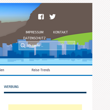
facebook
twitter
IMPRESSUM
KONTAKT
DATENSCHUTZ
Suche
Suche
nach::
nach:
ien
Reise-Trends
WERBUNG