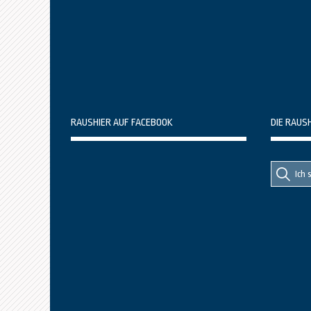
RAUSHIER AUF FACEBOOK
DIE RAUS
Suche
Suche
nach::
nach: