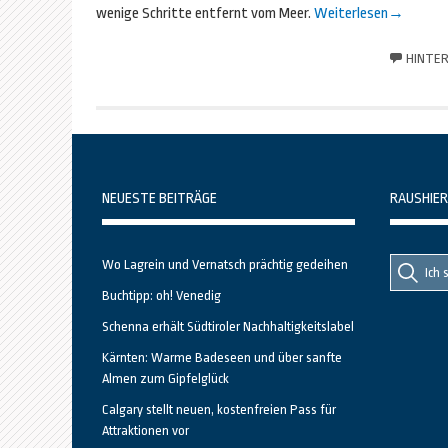
wenige Schritte entfernt vom Meer.
Weiterlesen
→
HINTER
NEUESTE BEITRÄGE
RAUSHIER
Suche
Suche
Wo Lagrein und Vernatsch prächtig gedeihen
nach::
nach:
Buchtipp: oh! Venedig
Schenna erhält Südtiroler Nachhaltigkeitslabel
Kärnten: Warme Badeseen und über sanfte
Almen zum Gipfelglück
Calgary stellt neuen, kostenfreien Pass für
Attraktionen vor