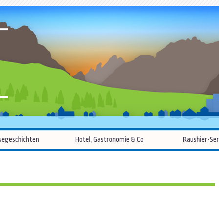
R
Zum
segeschichten
Hotel, Gastronomie & Co
Raushier-Ser
Inhalt
springen