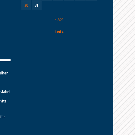
30
31
« Apr.
Juni »
eihen
tslabel
nfte
für