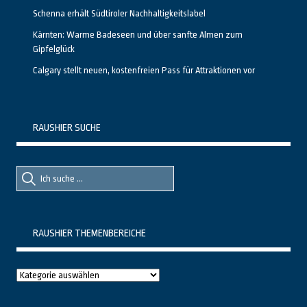
Schenna erhält Südtiroler Nachhaltigkeitslabel
Kärnten: Warme Badeseen und über sanfte Almen zum
Gipfelglück
Calgary stellt neuen, kostenfreien Pass für Attraktionen vor
RAUSHIER SUCHE
Suche
Suche
nach::
nach:
RAUSHIER THEMENBEREICHE
Raushier
Themenbereiche