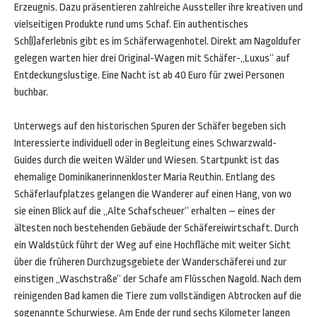
Erzeugnis. Dazu präsentieren zahlreiche Aussteller ihre kreativen und
vielseitigen Produkte rund ums Schaf. Ein authentisches
Sch(l)aferlebnis gibt es im Schäferwagenhotel. Direkt am Nagoldufer
gelegen warten hier drei Original-Wagen mit Schäfer-„Luxus“ auf
Entdeckungslustige. Eine Nacht ist ab 40 Euro für zwei Personen
buchbar.
Unterwegs auf den historischen Spuren der Schäfer begeben sich
Interessierte individuell oder in Begleitung eines Schwarzwald-
Guides durch die weiten Wälder und Wiesen. Startpunkt ist das
ehemalige Dominikanerinnenkloster Maria Reuthin. Entlang des
Schäferlaufplatzes gelangen die Wanderer auf einen Hang, von wo
sie einen Blick auf die „Alte Schafscheuer“ erhalten – eines der
ältesten noch bestehenden Gebäude der Schäfereiwirtschaft. Durch
ein Waldstück führt der Weg auf eine Hochfläche mit weiter Sicht
über die früheren Durchzugsgebiete der Wanderschäferei und zur
einstigen „Waschstraße“ der Schafe am Flüsschen Nagold. Nach dem
reinigenden Bad kamen die Tiere zum vollständigen Abtrocken auf die
sogenannte Schurwiese. Am Ende der rund sechs Kilometer langen