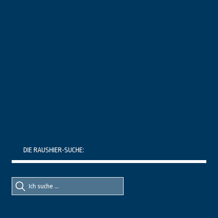
DIE RAUSHIER-SUCHE:
Suche
Suche
nach::
nach: