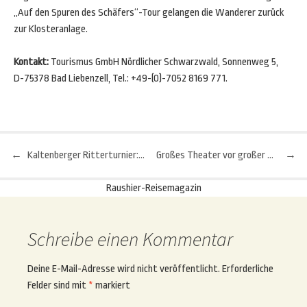
„Auf den Spuren des Schäfers“-Tour gelangen die Wanderer zurück
zur Klosteranlage.
Kontakt:
Tourismus GmbH Nördlicher Schwarzwald, Sonnenweg 5,
D-75378 Bad Liebenzell, Tel.: +49-(0)-7052 8169 771.
←
Kaltenberger Ritterturnier: Wo Lanzen splittern und Bier noch Met heißt
Großes Theater vor großer Kulisse
→
Beitragsnavigation
Raushier-Reisemagazin
Schreibe einen Kommentar
Deine E-Mail-Adresse wird nicht veröffentlicht.
Erforderliche
Felder sind mit
*
markiert