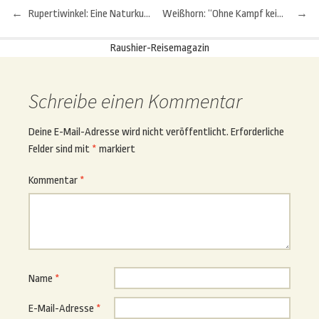
←
Rupertiwinkel: Eine Naturkulisse wie aus dem Bilderbuch
Weißhorn: “Ohne Kampf kein Sieg”
→
Beitragsnavigation
Raushier-Reisemagazin
Schreibe einen Kommentar
Deine E-Mail-Adresse wird nicht veröffentlicht.
Erforderliche
Felder sind mit
*
markiert
Kommentar
*
Name
*
E-Mail-Adresse
*