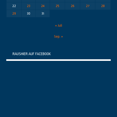
22
23
24
25
26
27
28
29
30
31
« Juli
Sep. »
RAUSHIER AUF FACEBOOK