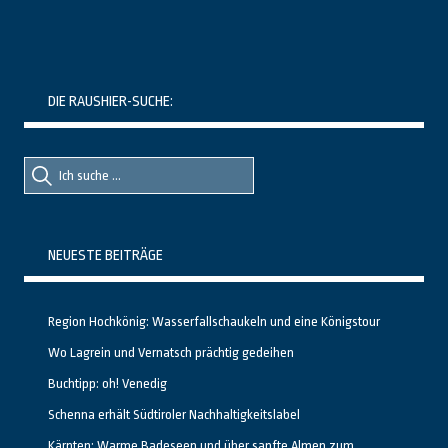
DIE RAUSHIER-SUCHE:
Suche
Suche
nach::
nach:
NEUESTE BEITRÄGE
Region Hochkönig: Wasserfallschaukeln und eine Königstour
Wo Lagrein und Vernatsch prächtig gedeihen
Buchtipp: oh! Venedig
Schenna erhält Südtiroler Nachhaltigkeitslabel
Kärnten: Warme Badeseen und über sanfte Almen zum