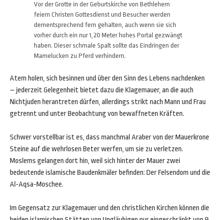
Vor der Grotte in der Geburtskirche von Bethlehem
feiern Christen Gottesdienst und Besucher werden
dementsprechend fern gehalten, auch wenn sie sich
vorher durch ein nur 1,20 Meter hohes Portal gezwängt
haben. Dieser schmale Spalt sollte das Eindringen der
Mamelucken zu Pferd verhindern.
Atem holen, sich besinnen und über den Sinn des Lebens nachdenken
– jederzeit Gelegenheit bietet dazu die Klagemauer, an die auch
Nichtjuden herantreten dürfen, allerdings strikt nach Mann und Frau
getrennt und unter Beobachtung von bewaffneten Kräften.
Schwer vorstellbar ist es, dass manchmal Araber von der Mauerkrone
Steine auf die wehrlosen Beter werfen, um sie zu verletzen.
Moslems gelangen dort hin, weil sich hinter der Mauer zwei
bedeutende islamische Baudenkmäler befinden: Der Felsendom und die
Al-Aqsa-Moschee.
Im Gegensatz zur Klagemauer und den christlichen Kirchen können die
beiden islamischen Stätten von Ungläubigen nur eingeschränkt von 9