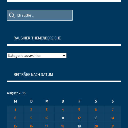
Suche
Suche
nach::
nach:
RAUSHIER THEMENBEREICHE
Raushier
Themenbereiche
BEITRÄGE NACH DATUM
August 2016
M
D
M
D
F
S
S
1
2
3
4
5
6
7
8
9
10
11
12
13
14
15
16
17
18
19
20
21