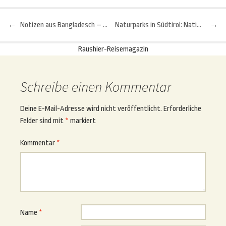
←
Notizen aus Bangladesch – Teil 8
Naturparks in Südtirol: Nationalpark Stilfser Joch und Naturpark Puez-Geisler – Teil 2
→
Beitragsnavigation
Raushier-Reisemagazin
Schreibe einen Kommentar
Deine E-Mail-Adresse wird nicht veröffentlicht.
Erforderliche
Felder sind mit
*
markiert
Kommentar
*
Name
*