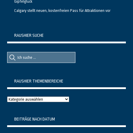
Gipfelglück
Calgary stellt neuen, kostenfreien Pass für Attraktionen vor
RAUSHIER SUCHE
Suche
Suche
nach::
nach:
RAUSHIER THEMENBEREICHE
Raushier
Themenbereiche
BEITRÄGE NACH DATUM