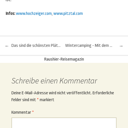
Infos:
www.hochzeiger.com
,
www.pitztal.com
←
Das sind die schönsten Plätze auf Mallorca weitab vom Ballermann
Wintercamping - Mit dem Wohnmobil im Winter unterwegs
→
Beitragsnavigation
Raushier-Reisemagazin
Schreibe einen Kommentar
Deine E-Mail-Adresse wird nicht veröffentlicht.
Erforderliche
Felder sind mit
*
markiert
Kommentar
*