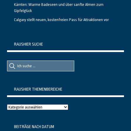
Kärnten: Warme Badeseen und über sanfte Almen zum
Gipfelglück
Calgary stellt neuen, kostenfreien Pass für Attraktionen vor
RAUSHIER SUCHE
Suche
Suche
nach::
nach:
RAUSHIER THEMENBEREICHE
Raushier
Themenbereiche
BEITRÄGE NACH DATUM