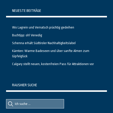
NEUESTE BEITRÄGE
Wo Lagrein und Vernatsch prächtig gedeihen
Buchtipp: oh! Venedig
Schenna erhält Südtiroler Nachhaltigkeitslabel
Kärnten: Warme Badeseen und über sanfte Almen zum
Gipfelglück
Calgary stellt neuen, kostenfreien Pass für Attraktionen vor
RAUSHIER SUCHE
Suche
Suche
nach::
nach: