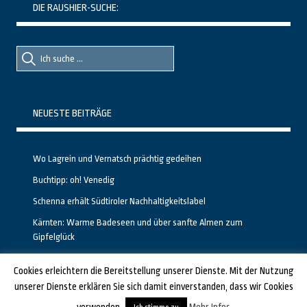
DIE RAUSHIER-SUCHE:
Suche
Suche
nach::
nach:
NEUESTE BEITRÄGE
Wo Lagrein und Vernatsch prächtig gedeihen
Buchtipp: oh! Venedig
Schenna erhält Südtiroler Nachhaltigkeitslabel
Kärnten: Warme Badeseen und über sanfte Almen zum
Gipfelglück
Calgary stellt neuen, kostenfreien Pass für Attraktionen vor
Cookies erleichtern die Bereitstellung unserer Dienste. Mit der Nutzung
unserer Dienste erklären Sie sich damit einverstanden, dass wir Cookies
GESTALTET UND PROGRAMMIERT VON ALBERTO & FRANZ BEI
LUCID.BERLIN