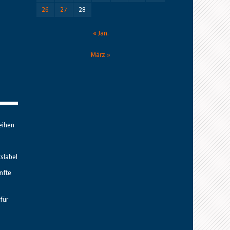
26
27
28
« Jan.
März »
eihen
tslabel
nfte
für