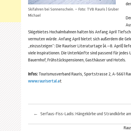
de
Skifahren bei Sonnenschein. – Foto: TVB Rauris | Gruber
Michael
Der
Au
Skigebietes Hochalmbahnen halten bis Anfang April Tiefschn
vermuten würde. Anfang April bietet sich außerdem die Gel
„einzusteigen“: Die Rauriser Literaturtage (4.–8. April) l
viele Inspirationen. Die Unterkünfte sind passend für jede
Bauernhof, Frühstückspensionen, Gasthäuser und Hotels.
Infos:
Tourismusverband Rauris, Sportstrasse 2, A-5661 Raur
www.raurisertal.a
t
←
Beitragsnavigation
Rau