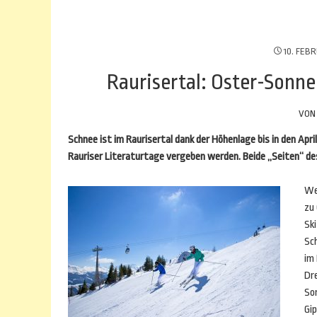
10. FEB
Raurisertal: Oster-Sonne
VO
Schnee ist im Raurisertal dank der Höhenlage bis in den Apr
Rauriser Literaturtage vergeben werden. Beide „Seiten“ des
We
zu
Ski
Sc
im 
Dr
So
Gi