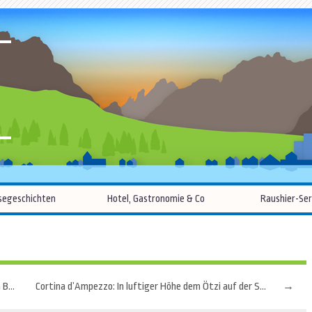
R
Zum
segeschichten
Hotel, Gastronomie & Co
Raushier-Ser
Inhalt
springen
Serfaus-Fiss-Ladis: Hängekörbe und Strandkörbe am Berg
Cortina d’Ampezzo: In luftiger Höhe dem Ötzi auf der Spur
→