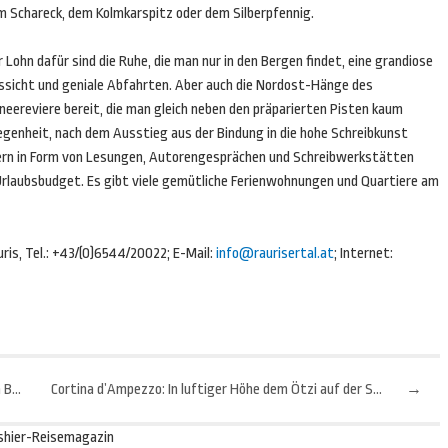
m Schareck, dem Kolmkarspitz oder dem Silberpfennig.
 Lohn dafür sind die Ruhe, die man nur in den Bergen findet, eine grandiose
ssicht und geniale Abfahrten. Aber auch die Nordost-Hänge des
eereviere bereit, die man gleich neben den präparierten Pisten kaum
egenheit, nach dem Ausstieg aus der Bindung in die hohe Schreibkunst
iefern in Form von Lesungen, Autorengesprächen und Schreibwerkstätten
s Urlaubsbudget. Es gibt viele gemütliche Ferienwohnungen und Quartiere am
is, Tel.: +43/(0)6544/20022; E-Mail:
info@raurisertal.at
; Internet:
Serfaus-Fiss-Ladis: Hängekörbe und Strandkörbe am Berg
Cortina d’Ampezzo: In luftiger Höhe dem Ötzi auf der Spur
→
shier-Reisemagazin