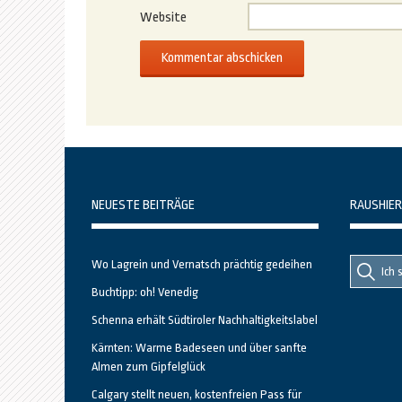
Website
NEUESTE BEITRÄGE
RAUSHIER
Suche
Suche
Wo Lagrein und Vernatsch prächtig gedeihen
nach::
nach:
Buchtipp: oh! Venedig
Schenna erhält Südtiroler Nachhaltigkeitslabel
Kärnten: Warme Badeseen und über sanfte
Almen zum Gipfelglück
Calgary stellt neuen, kostenfreien Pass für