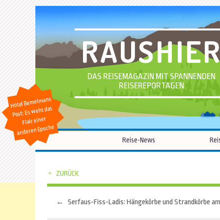
RAUSHIE
DAS REISEMAGAZIN MIT SPANNENDEN
REISEREPORTAGEN
Hotel Bemelmans
Post: Es weht das
Flair einer
anderen Epoche
Reise-News
Rei
ZURÜCK
←
Beitragsnavigation