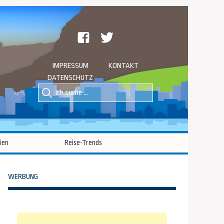
facebook
twitter
IMPRESSUM
KONTAKT
DATENSCHUTZ
Suche
Suche
nach::
nach:
ien
Reise-Trends
WERBUNG