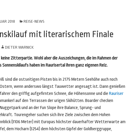
RUAR 2018
REISE-NEWS
nskilauf mit literarischem Finale
N
DIETER WARNICK
il keine Zitterpartie. Wohl aber die Auszeichungen, die im Rahmen der
 Sonnenskilaufs haben im Raurisertal ihren ganz eigenen Reiz.
iß sind die ostseitigen Pisten bis in 2175 Metern Seehöhe auch noch
 Ostern, wenn anderswo längst Tauwetter angesagt ist. Dann genießen
fahrer den griffig aufgefirnten Schnee, die Höhensonne und die
Rauriser
hmankerl auf den Terrassen der urigen Skihütten. Boarder checken
Nuggetpark und an der Fun Slope ihre Balance, Sprung- und
ehkraft. Tourengeher suchen sich ihre Ziele zwischen dem Hohen
nnblick (3106 Meter) mit Europas höchster dauerhafter Wetterwarte am
pfel, dem Hocharn (3254) dem höchsten Gipfel der Goldberggruppe,