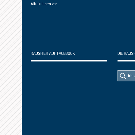
Attraktionen vor
RAUSHIER AUF FACEBOOK
DIE RAUS
Suche
Suche
nach::
nach: