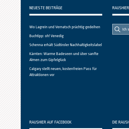
NEUESTE BEITRÄGE
RAUSHIER
Suche
Suche
Wo Lagrein und Vernatsch prächtig gedeihen
nach::
nach:
Buchtipp: oh! Venedig
Schenna erhält Südtiroler Nachhaltigkeitslabel
Kärnten: Warme Badeseen und über sanfte
Almen zum Gipfelglück
Calgary stellt neuen, kostenfreien Pass für
Attraktionen vor
RAUSHIER AUF FACEBOOK
DIE RAUS