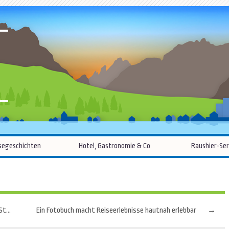
R
Zum
segeschichten
Hotel, Gastronomie & Co
Raushier-Ser
Inhalt
springen
Nordsee für Nachtschwärmer: Vollmondfahrten und Sternewanderungen
Ein Fotobuch macht Reiseerlebnisse hautnah erlebbar
→