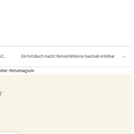
Nordsee für Nachtschwärmer: Vollmondfahrten und Sternewanderungen
Ein Fotobuch macht Reiseerlebnisse hautnah erlebbar
→
shier-Reisemagazin
r