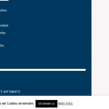
eihen
tslabel
nfte
für
TE AUF RABATO
ss wir Cookies verwenden.
Mehr Infos
Ich stimme zu