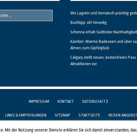
Wo Lagrein und Vernatsch prächtig ged
Buchtipp: oh! Venedig
Schenna erhält Südtiroler Nachhaltigkei
Kärnten: Warme Badeseen und über sa
Almen zum Gipfelglück
Calgary stellt neuen, kostenfreien Pass 
Attraktionen vor
IMPRESSUM
KONTAKT
DATENSCHUTZ
LINKS & EMPFEHLUNGEN
SITEMAP
STARTSEITE
REISEN ANGEBO
GESTALTET UND PROGRAMMIERT VON ALBERTO & FRANZ BEI
LUCID.BERLIN
ste. Mit der Nutzung unserer Dienste erklären Sie sich damit einverstanden, da