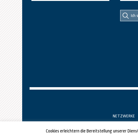
Suche
Suche
nach::
nach:
NETZWERKE
Cookies erleichtern die Bereitstellung unserer Dien