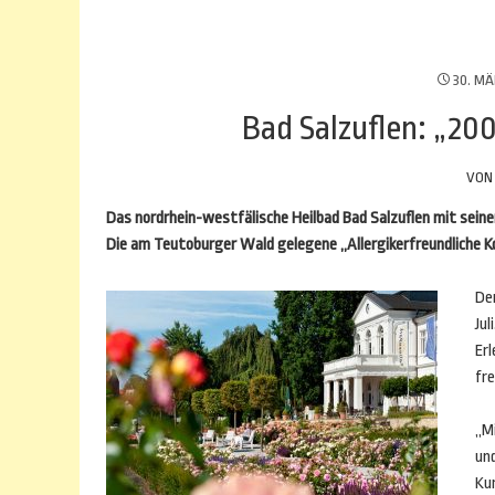
30. MÄ
Bad Salzuflen: „200
VO
Das nordrhein-westfälische Heilbad Bad Salzuflen mit seine
Die am Teutoburger Wald gelegene „Allergikerfreundliche K
Der
Ju
Er
fr
„M
und
Ku