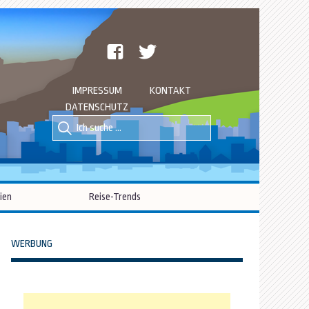
facebook
twitter
IMPRESSUM
KONTAKT
DATENSCHUTZ
Suche
Suche
nach::
nach:
ien
Reise-Trends
WERBUNG