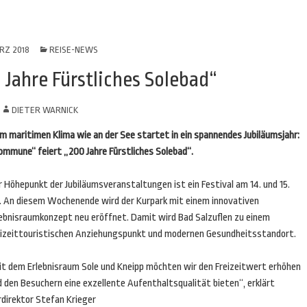
RZ 2018
REISE-NEWS
 Jahre Fürstliches Solebad“
N
DIETER WARNICK
m maritimen Klima wie an der See startet in ein spannendes Jubiläumsjahr:
ommune“ feiert „200 Jahre Fürstliches Solebad“.
 Höhepunkt der Jubiläumsveranstaltungen ist ein Festival am 14. und 15.
li. An diesem Wochenende wird der Kurpark mit einem innovativen
lebnisraumkonzept neu eröffnet. Damit wird Bad Salzuflen zu einem
eizeittouristischen Anziehungspunkt und modernen Gesundheitsstandort.
it dem Erlebnisraum Sole und Kneipp möchten wir den Freizeitwert erhöhen
 den Besuchern eine exzellente Aufenthaltsqualität bieten“, erklärt
rdirektor Stefan Krieger