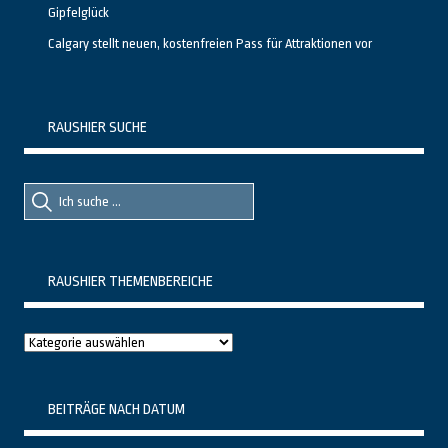
Gipfelglück
Calgary stellt neuen, kostenfreien Pass für Attraktionen vor
RAUSHIER SUCHE
Suche
Suche
nach::
nach:
RAUSHIER THEMENBEREICHE
Raushier
Themenbereiche
BEITRÄGE NACH DATUM