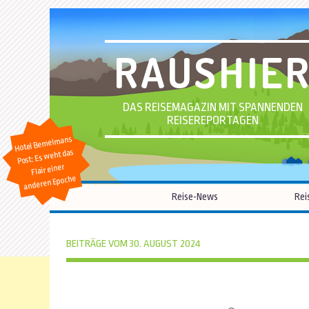
RAUSHIE
DAS REISEMAGAZIN MIT SPANNENDEN
REISEREPORTAGEN
Hotel Bemelmans
Post: Es weht das
Flair einer
anderen Epoche
Reise-News
Rei
BEITRÄGE VOM 30. AUGUST 2024