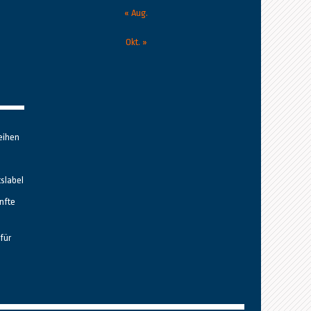
« Aug.
Okt. »
eihen
tslabel
nfte
für