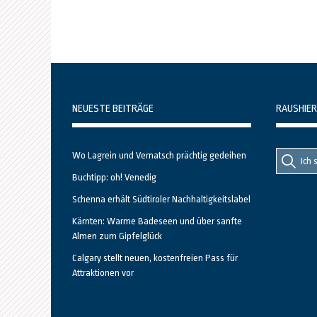
NEUESTE BEITRÄGE
RAUSHIER
Suche
Suche
Wo Lagrein und Vernatsch prächtig gedeihen
nach::
nach:
Buchtipp: oh! Venedig
Schenna erhält Südtiroler Nachhaltigkeitslabel
Kärnten: Warme Badeseen und über sanfte
Almen zum Gipfelglück
Calgary stellt neuen, kostenfreien Pass für
Attraktionen vor