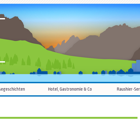
R
Zum
segeschichten
Hotel, Gastronomie & Co
Raushier-Ser
Inhalt
springen