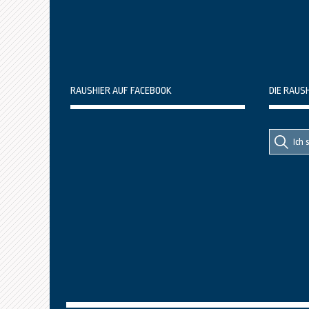
RAUSHIER AUF FACEBOOK
DIE RAUS
Suche
Suche
nach::
nach: