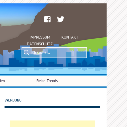
facebook
twitter
IMPRESSUM
KONTAKT
DATENSCHUTZ
Suche
Suche
nach::
nach:
ien
Reise-Trends
WERBUNG