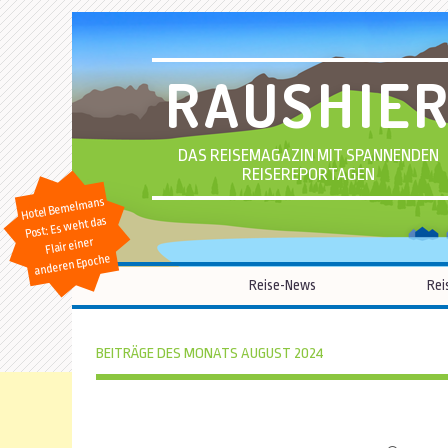
RAUSHIE
DAS REISEMAGAZIN MIT SPANNENDEN
REISEREPORTAGEN
Hotel Bemelmans
Post: Es weht das
Flair einer
anderen Epoche
Reise-News
Rei
BEITRÄGE DES MONATS AUGUST 2024