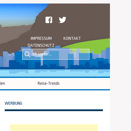
facebook
twitter
IMPRESSUM
KONTAKT
DATENSCHUTZ
Suche
Suche
nach::
nach:
ien
Reise-Trends
WERBUNG