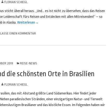
N
FLORIAN SCHIEGL
 Bus sticht überall heraus. „Und… es ist nicht zu übersehen, dass das Reisen
elbe Leidenschaft fürs Reisen und Entdecken mit allen Mitreisenden!“ – so
b in Alaska.
Weiterlesen
→
LASSE EINEN KOMMENTAR
OBER 2019
REISE-NEWS
 die schönsten Orte in Brasilien
N
FLORIAN SCHIEGL
Brasilien, das mit Abstand größte Land Südamerikas. Hier findet jeder
. Neben paradiesischen Stränden, einer einzigartigen Natur- und Tierwelt
 lebenslustigen Brasilianer und das köstliche Essen. Im Folgenden haben wir