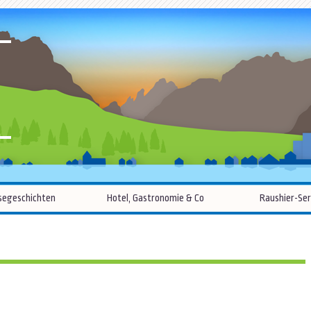
R
Zum
segeschichten
Hotel, Gastronomie & Co
Raushier-Ser
Inhalt
springen