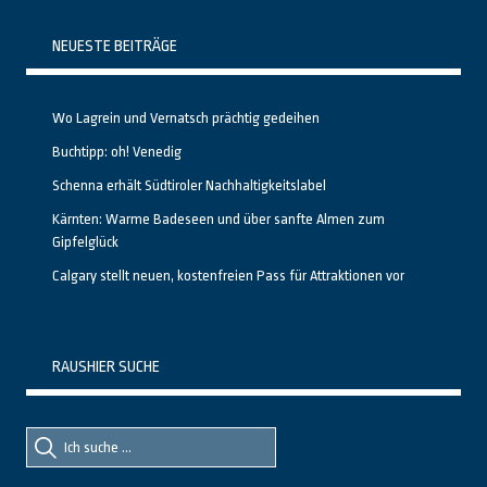
NEUESTE BEITRÄGE
Wo Lagrein und Vernatsch prächtig gedeihen
Buchtipp: oh! Venedig
Schenna erhält Südtiroler Nachhaltigkeitslabel
Kärnten: Warme Badeseen und über sanfte Almen zum
Gipfelglück
Calgary stellt neuen, kostenfreien Pass für Attraktionen vor
RAUSHIER SUCHE
Suche
Suche
nach::
nach: