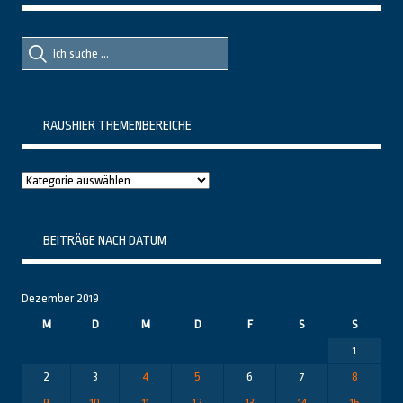
Suche
Suche
nach::
nach:
RAUSHIER THEMENBEREICHE
Raushier
Themenbereiche
BEITRÄGE NACH DATUM
Dezember 2019
M
D
M
D
F
S
S
1
2
3
4
5
6
7
8
9
10
11
12
13
14
15