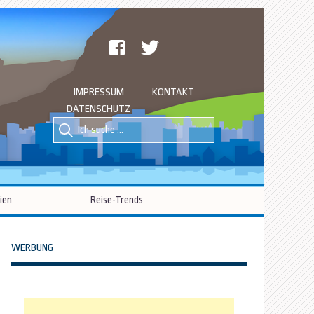
facebook
twitter
IMPRESSUM
KONTAKT
DATENSCHUTZ
Suche
Suche
nach::
nach:
ien
Reise-Trends
WERBUNG