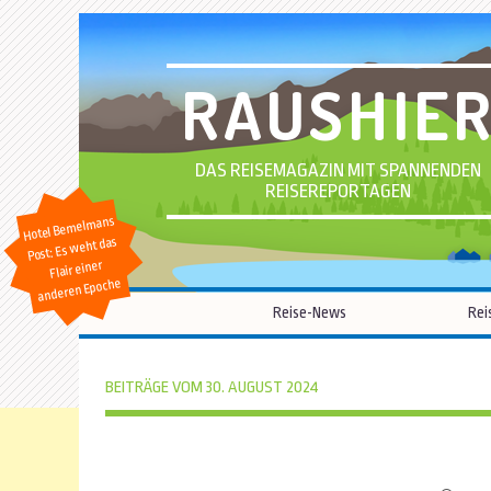
RAUSHIE
DAS REISEMAGAZIN MIT SPANNENDEN
REISEREPORTAGEN
Hotel Bemelmans
Post: Es weht das
Flair einer
anderen Epoche
Reise-News
Rei
BEITRÄGE VOM 30. AUGUST 2024