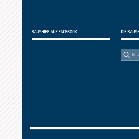
RAUSHIER AUF FACEBOOK
DIE RAUS
Suche
Suche
nach::
nach: