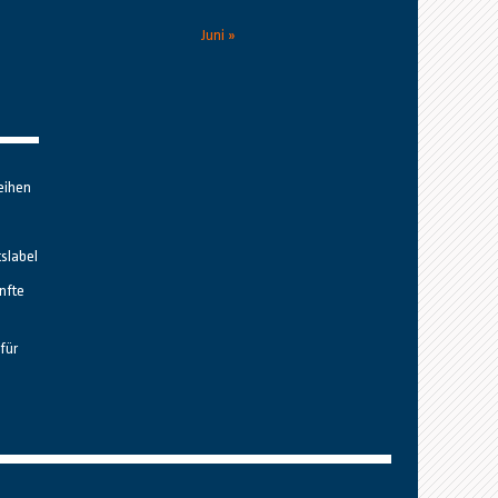
Juni »
eihen
tslabel
nfte
für