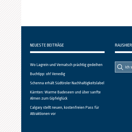
NEUESTE BEITRÄGE
RAUSHIER
Suche
Suche
Wo Lagrein und Vernatsch prächtig gedeihen
nach::
nach:
Buchtipp: oh! Venedig
Schenna erhält Südtiroler Nachhaltigkeitslabel
Kärnten: Warme Badeseen und über sanfte
Almen zum Gipfelglück
Calgary stellt neuen, kostenfreien Pass für
Attraktionen vor