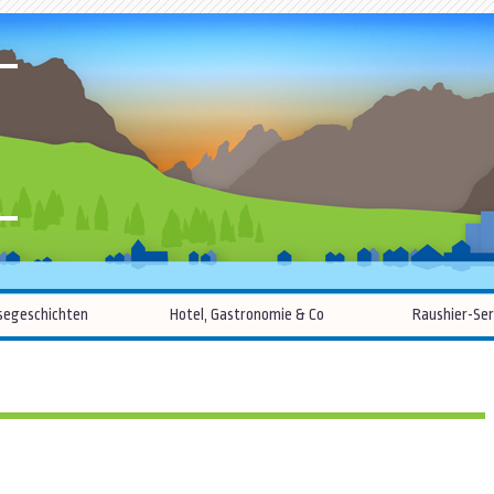
R
Zum
segeschichten
Hotel, Gastronomie & Co
Raushier-Ser
Inhalt
springen