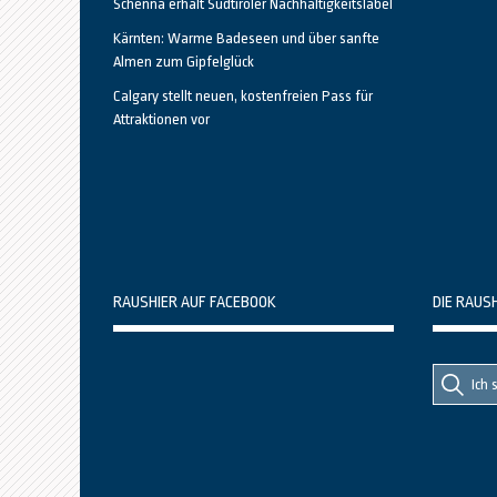
Schenna erhält Südtiroler Nachhaltigkeitslabel
Kärnten: Warme Badeseen und über sanfte
Almen zum Gipfelglück
Calgary stellt neuen, kostenfreien Pass für
Attraktionen vor
RAUSHIER AUF FACEBOOK
DIE RAUS
Suche
Suche
nach::
nach: