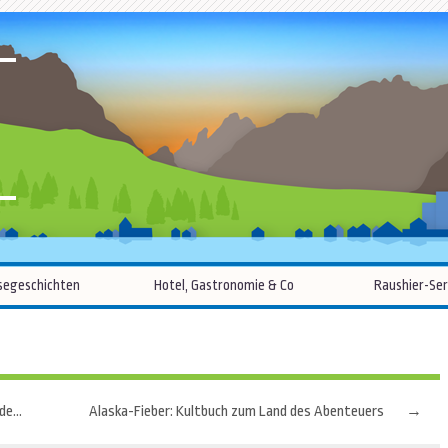
R
Zum
segeschichten
Hotel, Gastronomie & Co
Raushier-Ser
Inhalt
springen
Hygiene auf Reisen: Hotelzimmer-Feeling auf vier Rädern
Alaska-Fieber: Kultbuch zum Land des Abenteuers
→