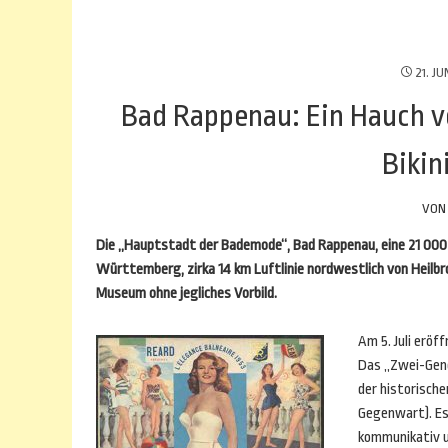
21. JU
Bad Rappenau: Ein Hauch v
Biki
VO
Die „Hauptstadt der Bademode“, Bad Rappenau, eine 21 00
Württemberg, zirka 14 km Luftlinie nordwestlich von Heilbr
Museum ohne jegliches Vorbild.
Am 5. Juli erö
Das „Zwei-Gene
der historisch
Gegenwart). Es 
kommunikativ un