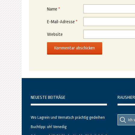
Name
*
E-Mail-Adresse
*
Website
NEUESTE BEITRÄGE
RAUSHIER
Suche
Suche
Wo Lagrein und Vernatsch prächtig gedeihen
nach::
nach:
Buchtipp: oh! Venedig