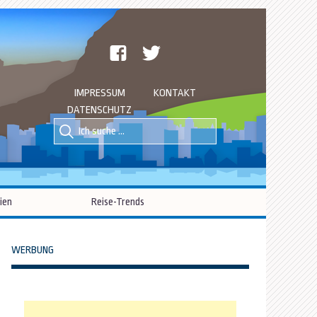
facebook
twitter
IMPRESSUM
KONTAKT
DATENSCHUTZ
Suche
Suche
nach::
nach:
ien
Reise-Trends
WERBUNG