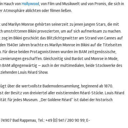
Ein Hauch von
Hollywood
, von Film und Musikwelt und von Promis, die sich in
r Atmosphäre ablichten oder filmen ließen.
 und Marilyn Monroe gehörten seinerzeit zu jenen jungen Stars, die mit
h umstrittenen Bikini provozierten, um auf sich aufmerksam zu machen.
 zog im Bikini geschickt das Blitzlichtgewitter am Strand von Cannes auf
n den 1940er Jahren brachte es Marilyn Monroe im Bikini auf die Titelseiten
en. Für diese beiden Protagonistinnen wurden im BAM zeitgenössische,
szenierungen geschaffen. Gleichzeitig sind Bardot und Monroe in Mode,
im BAM allgegenwärtig – auch in der multimedialen, beide Stockwerke des
ziehenden Louis Réard Show.
ügt über die wertvollste Bademodensammlung, beginnend ab 1870.
t der Besitz von dreiviertel aller existierenden Réard-Stücke. Louis Réard
rität für jedes Museum. „Der Goldene Réard“ ist dabei der historisch
4907 Bad Rappenau, Tel.: +49 (0) 941 / 280 90 99; E-