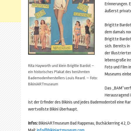
Erinnerungen. 
äußerst private
Brigitte Bardot
dem damals noc
Brigitte Bardot
sich. Bereits i
der Illustriert
lebensgroße In
Rita Hayworth und klein Brigitte Bardot –
Foto und Film 
ein historisches Plakat des berühmten
Museums einbe
Bademodenherstellers Louis Reard. – Foto:
BikiniARTmuseum
Das „BAM“verf
Herausragend is
ist der Erfinder des Bikinis und jedes Bademodenteil eine Ra
wertvollste Bikini überhaupt.
Infos:
BikiniARTmuseum Bad Rappenau, Buchäckerring 42, D-7
Mail:
info@bikiniartmuseum.com