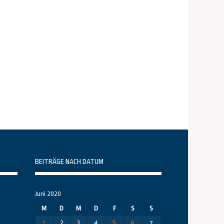
BEITRÄGE NACH DATUM
Juni 2020
M
D
M
D
F
S
S
1
2
3
4
5
6
7