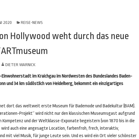
NI 2020
REISE-NEWS
on Hollywood weht durch das neue
niARTmuseum
N
DIETER WARNICK
0-Einwohnerstadt im Kraichgau im Nordwesten des Bundeslandes Baden-
onn und 34 km südöstlich von Heidelberg, bekommt ein einzigartiges
ffnet dort das weltweit erste Museum für Bademode und Badekultur (BAM).
rationen-Projekt“ wird nicht nur den klassischen Museumsgast aufgrund
en Kompetenz und der Weltklasse-Exponate begeistern (von 1870 bis in die
wird auch eine angesagte Location, farbenfroh, frech, interaktiv,
d mit viel Musik, für junge Leute sein. Und es wird ein Ort vieler schönster