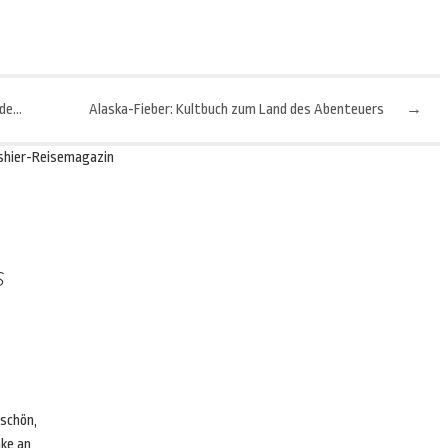
Hygiene auf Reisen: Hotelzimmer-Feeling auf vier Rädern
Alaska-Fieber: Kultbuch zum Land des Abenteuers
→
shier-Reisemagazin
s
 schön,
nke an