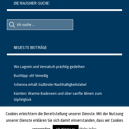
DIE RAUSHIER-SUCHE:
Suche
Suche
nach::
nach:
NEUESTE BEITRÄGE
Wo Lagrein und Vernatsch prächtig gedeihen
Buchtipp: oh! Venedig
Schenna erhält Südtiroler Nachhaltigkeitslabel
Kärnten: Warme Badeseen und über sanfte Almen zum
Gipfelglück
Calgary stellt neuen, kostenfreien Pass für Attraktionen vor
Cookies erleichtern die Bereitstellung unserer Dienste. Mit der Nutzung
unserer Dienste erklären Sie sich damit einverstanden, dass wir Cookies
GESTALTET UND PROGRAMMIERT VON ALBERTO & FRANZ BEI
LUCID.BERLIN