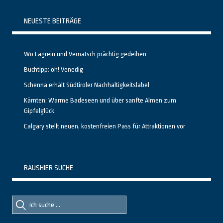
NEUESTE BEITRÄGE
Wo Lagrein und Vernatsch prächtig gedeihen
Buchtipp: oh! Venedig
Schenna erhält Südtiroler Nachhaltigkeitslabel
Kärnten: Warme Badeseen und über sanfte Almen zum
Gipfelglück
Calgary stellt neuen, kostenfreien Pass für Attraktionen vor
RAUSHIER SUCHE
Suche
Suche
nach::
nach: